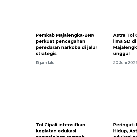
Pemkab Majalengka-BNN
Astra Tol 
perkuat pencegahan
lima SD d
peredaran narkoba di jalur
Majalengk
strategis
unggul
15 jam lalu
30 Juni 202
Tol Cipali intensifkan
Peringati
kegiatan edukasi
Hidup, Ast
pengelolaan sampah
edukasi p