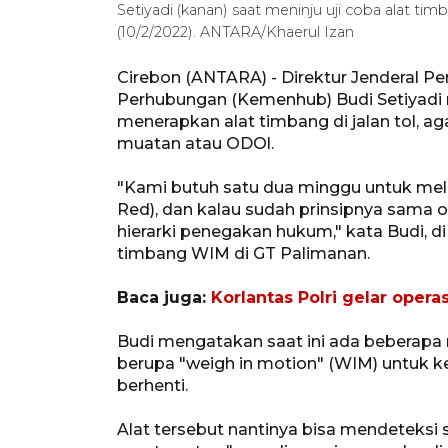
Setiyadi (kanan) saat meninju uji coba alat ti
(10/2/2022). ANTARA/Khaerul Izan
Cirebon (ANTARA) - Direktur Jenderal P
Perhubungan (Kemenhub) Budi Setiyadi
menerapkan alat timbang di jalan tol, a
muatan atau ODOl.
"Kami butuh satu dua minggu untuk mela
Red), dan kalau sudah prinsipnya sama o
hierarki penegakan hukum," kata Budi, di 
timbang WIM di GT Palimanan.
Baca juga:
Korlantas Polri gelar opera
Budi mengatakan saat ini ada beberapa r
berupa "weigh in motion" (WIM) untuk 
berhenti.
Alat tersebut nantinya bisa mendeteksi 