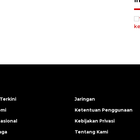
Vaksin HPV untuk siswa laki-
I
laki
2026-08-06 06:30:00
Terkini
Jaringan
omi
Ketentuan Penggunaan
nasional
Kebijakan Privasi
aga
Tentang Kami