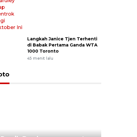
Langkah Janice Tjen Terhenti
di Babak Pertama Ganda WTA
1000 Toronto
45 menit lalu
oto
Jelang p