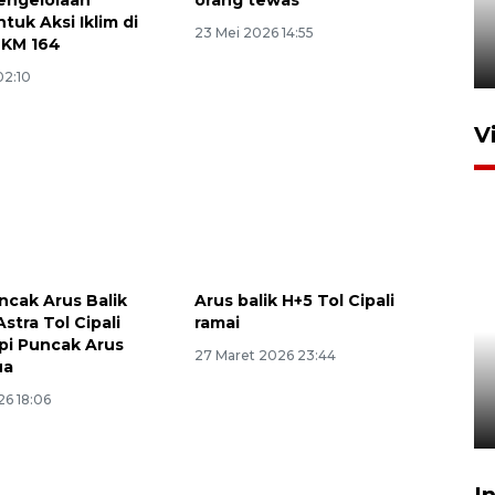
dan manajerial SPPI di
tuk Aksi Iklim di
Balikpapan
23 Mei 2026 14:55
 KM 164
31 Juli 2026 18:01
02:10
V
ncak Arus Balik
Arus balik H+5 Tol Cipali
stra Tol Cipali
ramai
Pigai: Penangkapan begal
pi Puncak Arus
27 Maret 2026 23:44
tetap kewenangan aparat
ua
penegak hukum
26 18:06
29 Juli 2026 00:31