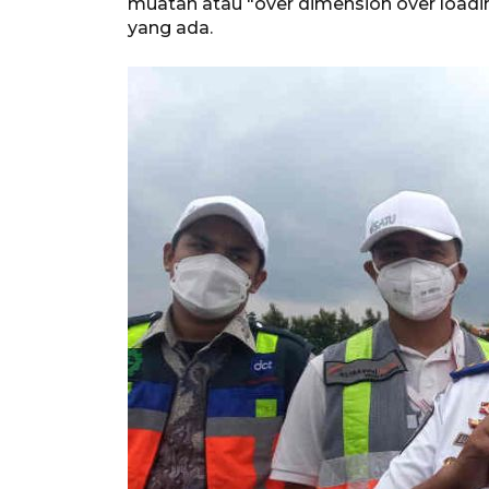
muatan atau "over dimension over loadin
yang ada.