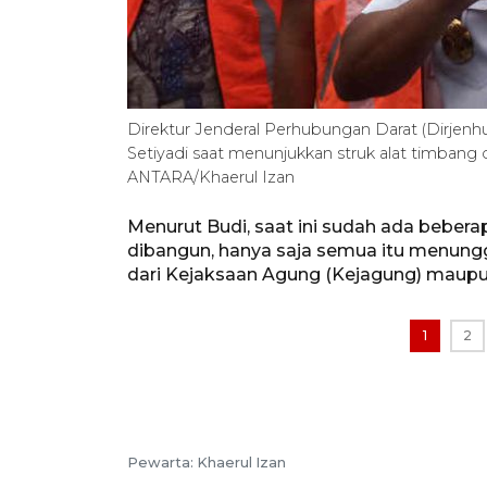
Direktur Jenderal Perhubungan Darat (Dirje
Setiyadi saat menunjukkan struk alat timbang 
ANTARA/Khaerul Izan
Menurut Budi, saat ini sudah ada bebera
dibangun, hanya saja semua itu menungg
dari Kejaksaan Agung (Kejagung) mau
1
2
Pewarta: Khaerul Izan