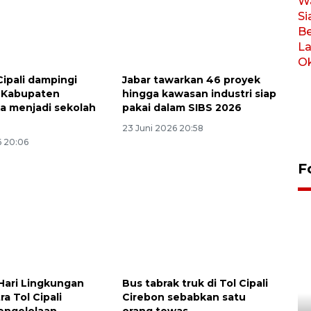
Cipali dampingi
Jabar tawarkan 46 proyek
i Kabupaten
hingga kawasan industri siap
a menjadi sekolah
pakai dalam SIBS 2026
23 Juni 2026 20:58
6 20:06
F
 Hari Lingkungan
Bus tabrak truk di Tol Cipali
Penutupan latihan bela negara
ra Tol Cipali
Cirebon sebabkan satu
engelolaan
orang tewas