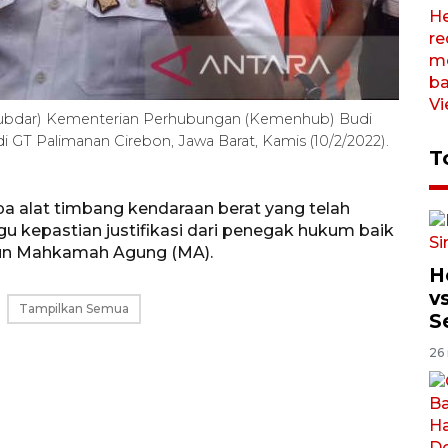
nhubdar) Kementerian Perhubungan (Kemenhub) Budi
di GT Palimanan Cirebon, Jawa Barat, Kamis (10/2/2022).
T
pa alat timbang kendaraan berat yang telah
u kepastian justifikasi dari penegak hukum baik
pun Mahkamah Agung (MA).
H
v
Tampilkan Semua
S
26 