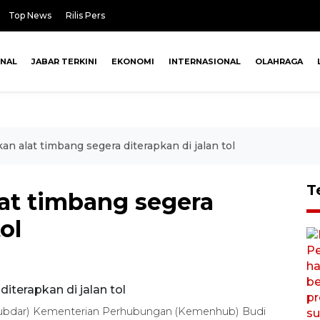
Top News
Rilis Pers
ONAL
JABAR TERKINI
EKONOMI
INTERNASIONAL
OLAHRAGA
n alat timbang segera diterapkan di jalan tol
T
at timbang segera
ol
nhubdar) Kementerian Perhubungan (Kemenhub) Budi