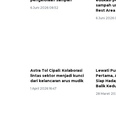
sampah un
6 Juni 2026 08:52
Rest Area
6 Juni 2026 
Astra Tol Cipali: Kolaborasi
Lewati Pu
lintas sektor menjadi kunci
Pertama, A
dari kelancaran arus mudik
Siap Hada
Balik Ked
1 April 2026 16:47
28 Maret 20