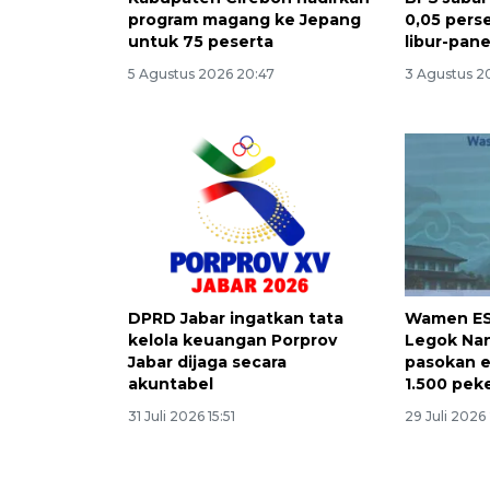
program magang ke Jepang
0,05 pers
untuk 75 peserta
libur-pan
5 Agustus 2026 20:47
3 Agustus 2
DPRD Jabar ingatkan tata
Wamen ES
kelola keuangan Porprov
Legok Na
Jabar dijaga secara
pasokan e
akuntabel
1.500 pek
31 Juli 2026 15:51
29 Juli 2026