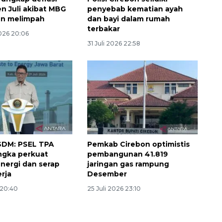
en Juli akibat MBG
penyebab kematian ayah
en melimpah
dan bayi dalam rumah
terbakar
026 20:06
31 Juli 2026 22:58
DM: PSEL TPA
Pemkab Cirebon optimistis
ngka perkuat
pembangunan 41.819
nergi dan serap
jaringan gas rampung
erja
Desember
 20:40
25 Juli 2026 23:10