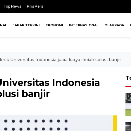
Top News
Rilis Pers
ONAL
JABAR TERKINI
EKONOMI
INTERNASIONAL
OLAHRAGA
ik Universitas Indonesia juara karya ilmiah solusi banjir
T
niversitas Indonesia
lusi banjir