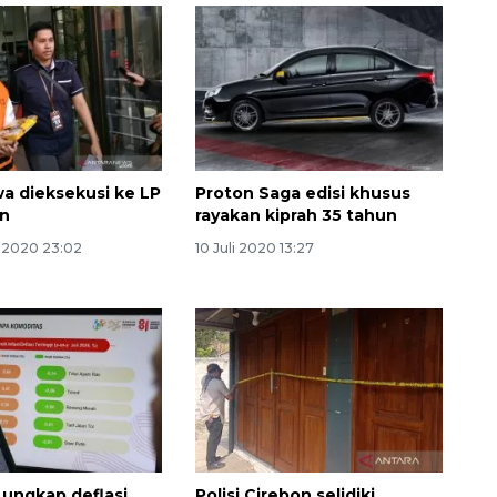
wa dieksekusi ke LP
Proton Saga edisi khusus
in
rayakan kiprah 35 tahun
 2020 23:02
10 Juli 2020 13:27
Vaksin HPV untuk siswa laki-
laki
2026-08-06 06:30:00
 ungkap deflasi
Polisi Cirebon selidiki