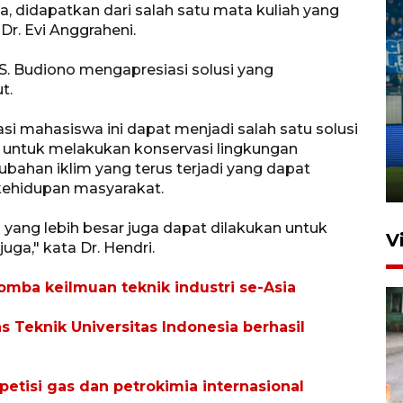
, didapatkan dari salah satu mata kuliah yang
Dr. Evi Anggraheni.
D.S. Budiono mengapresiasi solusi yang
t.
Penutupan latihan bela negara
asi mahasiswa ini dapat menjadi salah satu solusi
dan manajerial SPPI di
t untuk melakukan konservasi lingkungan
Balikpapan
bahan iklim yang terus terjadi yang dapat
31 Juli 2026 18:01
kehidupan masyarakat.
yang lebih besar juga dapat dilakukan untuk
V
ga," kata Dr. Hendri.
omba keilmuan teknik industri se-Asia
as Teknik Universitas Indonesia berhasil
etisi gas dan petrokimia internasional