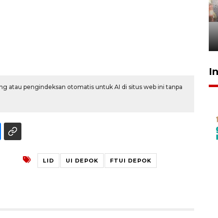
Pigai: Penangkapan begal
tetap kewenangan aparat
penegak hukum
29 Juli 2026 00:31
I
g atau pengindeksan otomatis untuk AI di situs web ini tanpa
LID
UI DEPOK
FTUI DEPOK