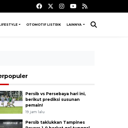
LIFESTYLE
OTOMOTIF LISTRIK
LAINNYA
erpopuler
Persib vs Persebaya hari ini,
berikut prediksi susunan
pemain!
19 jam lalu
Persib taklukkan Tampines