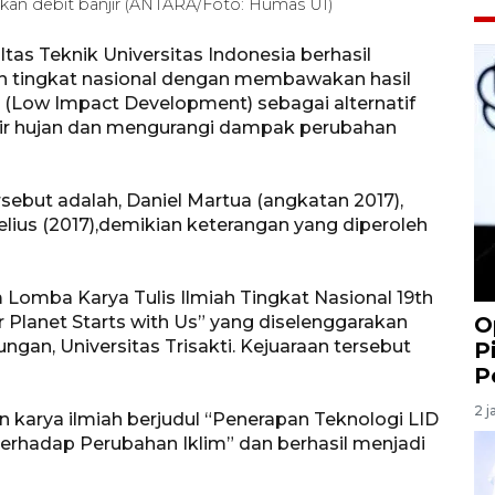
kan debit banjir (ANTARA/Foto: Humas UI)
as Teknik Universitas Indonesia berhasil
ah tingkat nasional dengan membawakan hasil
D (Low Impact Development) sebagai alternatif
 air hujan dan mengurangi dampak perubahan
sebut adalah, Daniel Martua (angkatan 2017),
lius (2017),demikian keterangan yang diperoleh
 Lomba Karya Tulis Ilmiah Tingkat Nasional 19th
 Planet Starts with Us” yang diselenggarakan
O
an, Universitas Trisakti. Kejuaraan tersebut
P
P
2 j
karya ilmiah berjudul “Penerapan Teknologi LID
erhadap Perubahan Iklim” dan berhasil menjadi