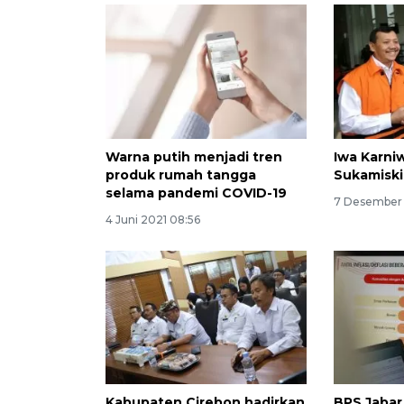
Warna putih menjadi tren
Iwa Karni
produk rumah tangga
Sukamisk
selama pandemi COVID-19
7 Desember
4 Juni 2021 08:56
Kabupaten Cirebon hadirkan
BPS Jabar