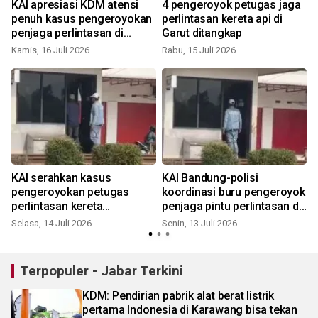
h
KAI apresiasi KDM atensi
4 pengeroyok petugas jaga
penuh kasus pengeroyokan
perlintasan kereta api di
penjaga perlintasan di
Garut ditangkap
Leuwigoong
Kamis, 16 Juli 2026
Rabu, 15 Juli 2026
S
KAI serahkan kasus
KAI Bandung-polisi
pengeroyokan petugas
koordinasi buru pengeroyok
perlintasan kereta
penjaga pintu perlintasan di
Leuwigoong ke Polres Garut
Garut
Selasa, 14 Juli 2026
Senin, 13 Juli 2026
S
Terpopuler - Jabar Terkini
KDM: Pendirian pabrik alat berat listrik
pertama Indonesia di Karawang bisa tekan