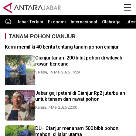
Jabar Terkini
Ekonomi
Internasional
Olahraga
Lifes
TANAM POHON CIANJUR
Kami memiliki 40 berita tentang tanam pohon cianjur.
Cianjur tanam 200 bibit pohon di wilayah
rawan bencana
Selasa, 19 Mei 2026 19:24
Jabar gaji petani di Cianjur Rp2 juta/bulan
untuk tanam dan rawat pohon
Kamis, 7 Mei 2026 22:00
DLH Cianjur menanam 500 bibit pohon
mahoni di jalur utama