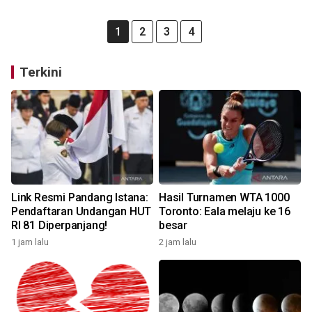
1
2
3
4
Terkini
Link Resmi Pandang Istana:
Hasil Turnamen WTA 1000
Pendaftaran Undangan HUT
Toronto: Eala melaju ke 16
RI 81 Diperpanjang!
besar
1 jam lalu
2 jam lalu