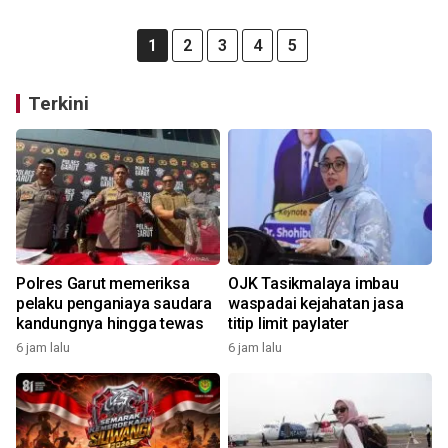
1
2
3
4
5
Terkini
Polres Garut memeriksa
OJK Tasikmalaya imbau
pelaku penganiaya saudara
waspadai kejahatan jasa
kandungnya hingga tewas
titip limit paylater
6 jam lalu
6 jam lalu