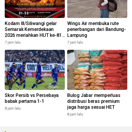
Kodam III/Siliwangi gelar
Wings Air membuka rute
Semarak Kemerdekaan
penerbangan dari Bandung-
2026 meriahkan HUT ke-81
Lampung
RI
7 jam lalu
7 jam lalu
Skor Persib vs Persebaya
Bulog Jabar memperluas
babak pertama 1-1
distribusi beras premium
jaga harga sesuai HET
8 jam lalu
8 jam lalu