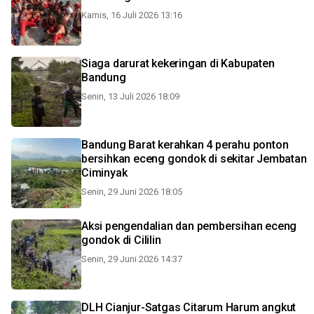
Kamis, 16 Juli 2026 13:16
Siaga darurat kekeringan di Kabupaten
Bandung
Senin, 13 Juli 2026 18:09
Bandung Barat kerahkan 4 perahu ponton
bersihkan eceng gondok di sekitar Jembatan
Ciminyak
Senin, 29 Juni 2026 18:05
Aksi pengendalian dan pembersihan eceng
gondok di Cililin
Senin, 29 Juni 2026 14:37
DLH Cianjur-Satgas Citarum Harum angkut