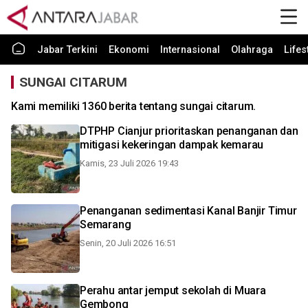
Jabar Terkini
Ekonomi
Internasional
Olahraga
Lifes
SUNGAI CITARUM
Kami memiliki 1360 berita tentang sungai citarum.
DTPHP Cianjur prioritaskan penanganan dan
mitigasi kekeringan dampak kemarau
Kamis, 23 Juli 2026 19:43
Penanganan sedimentasi Kanal Banjir Timur
Semarang
Senin, 20 Juli 2026 16:51
Perahu antar jemput sekolah di Muara
Gembong