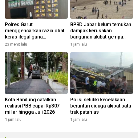
Polres Garut
BPBD Jabar belum temukan
menggencarkan razia obat
dampak kerusakan
keras ilegal guna
bangunan akibat gempa
selamatkan anak muda
Pangandaran
23 menit lalu
1 jam lalu
Kota Bandung catatkan
Polisi selidiki kecelakaan
realiasi PBB capai Rp307
beruntun diduga akibat satu
miliar hingga Juli 2026
truk patah as
1 jam lalu
1 jam lalu