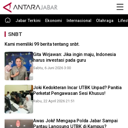
Jabar Terkini
Ekonomi
Internasional
Olahraga
Lifes
SNBT
Kami memiliki 99 berita tentang snbt.
Gita Wirjawan: Jika ingin maju, Indonesia
harus investasi pada guru
Sabtu, 6 Juni 2026 3:00
Joki Kedokteran Incar UTBK Unpad? Panitia
Perketat Pengawasan Sesi Khusus!
Rabu, 22 April 2026 21:51
Awas Joki! Mengapa Polda Jabar Sampai
Pantau Langsung UTBK di Kampus?