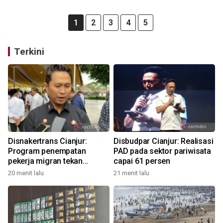
1
2
3
4
5
Terkini
Disnakertrans Cianjur:
Disbudpar Cianjur: Realisasi
Program penempatan
PAD pada sektor pariwisata
pekerja migran tekan
capai 61 persen
pengangguran
20 menit lalu
21 menit lalu