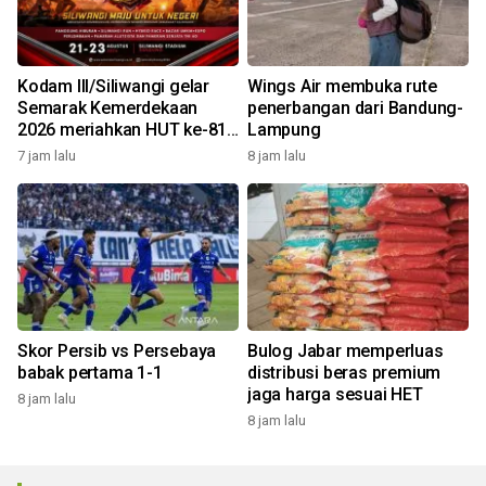
Kodam III/Siliwangi gelar
Wings Air membuka rute
Semarak Kemerdekaan
penerbangan dari Bandung-
2026 meriahkan HUT ke-81
Lampung
RI
7 jam lalu
8 jam lalu
Skor Persib vs Persebaya
Bulog Jabar memperluas
babak pertama 1-1
distribusi beras premium
jaga harga sesuai HET
8 jam lalu
8 jam lalu