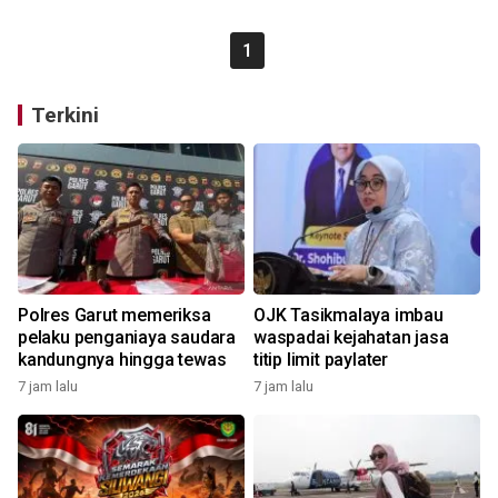
1
Terkini
Polres Garut memeriksa
OJK Tasikmalaya imbau
pelaku penganiaya saudara
waspadai kejahatan jasa
kandungnya hingga tewas
titip limit paylater
7 jam lalu
7 jam lalu