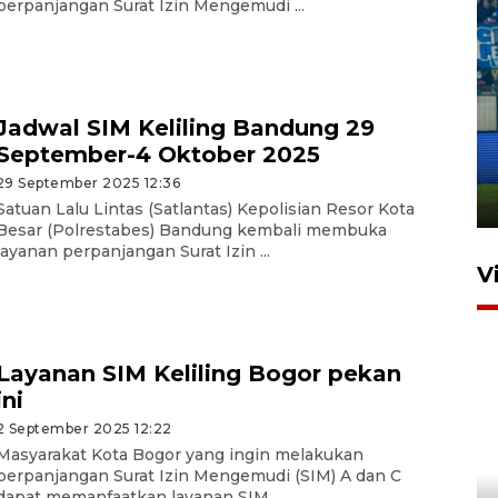
perpanjangan Surat Izin Mengemudi ...
Penutupan latihan bela negara
Jadwal SIM Keliling Bandung 29
dan manajerial SPPI di
September-4 Oktober 2025
Balikpapan
29 September 2025 12:36
31 Juli 2026 18:01
Satuan Lalu Lintas (Satlantas) Kepolisian Resor Kota
Besar (Polrestabes) Bandung kembali membuka
layanan perpanjangan Surat Izin ...
V
Layanan SIM Keliling Bogor pekan
ini
2 September 2025 12:22
Masyarakat Kota Bogor yang ingin melakukan
perpanjangan Surat Izin Mengemudi (SIM) A dan C
Pigai: Penangkapan begal
dapat memanfaatkan layanan SIM ...