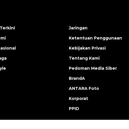
Terkini
Jaringan
omi
Ketentuan Penggunaan
nasional
Kebijakan Privasi
aga
Tentang Kami
yle
Pedoman Media Siber
BrandA
ANTARA Foto
Korporat
PPID