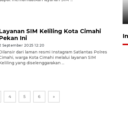
tetap kewenangan aparat
penegak hukum
29 Juli 2026 00:31
Layanan SIM Keliling Kota Cimahi
I
Pekan Ini
2 September 2025 12:20
Dilansir dari laman resmi Instagram Satlantas Polres
Cimahi, warga Kota Cimahi melalui layanan SIM
Keliling yang diselenggarakan ...
4
5
6
»