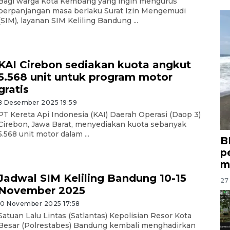
Bagi warga Kota Kembang yang ingin mengurus
perpanjangan masa berlaku Surat Izin Mengemudi
(SIM), layanan SIM Keliling Bandung ...
KAI Cirebon sediakan kuota angkut
5.568 unit untuk program motor
gratis
8 Desember 2025 19:59
PT Kereta Api Indonesia (KAI) Daerah Operasi (Daop 3)
Cirebon, Jawa Barat, menyediakan kuota sebanyak
5.568 unit motor dalam ...
B
p
m
Jadwal SIM Keliling Bandung 10-15
27 
November 2025
10 November 2025 17:58
Satuan Lalu Lintas (Satlantas) Kepolisian Resor Kota
Besar (Polrestabes) Bandung kembali menghadirkan