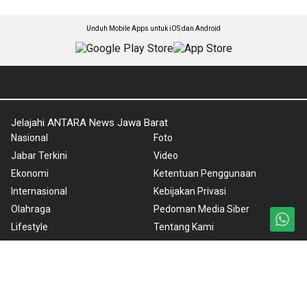
Unduh Mobile Apps untuk iOS dan Android
Jelajahi ANTARA News Jawa Barat
Nasional
Foto
Jabar Terkini
Video
Ekonomi
Ketentuan Penggunaan
Internasional
Kebijakan Privasi
Olahraga
Pedoman Media Siber
Lifestyle
Tentang Kami
Otomotif Listrik
Rilis Pers
Bandung Baheula