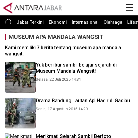
Jabar Terkini
Ekonomi
Internasional
Olahraga
Lifes
MUSEUM APA MANDALA WANGSIT
Kami memiliki 7 berita tentang museum apa mandala
wangsit.
Yuk berlibur sambil belajar sejarah di
Museum Mandala Wangsit!
Selasa, 22 Juli 2025 14:31
Drama Bandung Lautan Api Hadir di Gasibu
Senin, 17 Agustus 2015 14:29
Menikmati Sejarah Sambil Berfoto