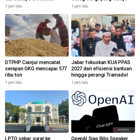
1 jam lalu
1 jam lalu
DTPHP Cianjur mencatat
Jabar fokuskan KUA PPAS
serapan GKG mencapai 577
2027 dari efisiensi bantuan
ribu ton
hingga perangi Tramadol
1 jam lalu
1 jam lalu
LPTQ sebar surat ke
OpenAI Siap Rilis Speaker