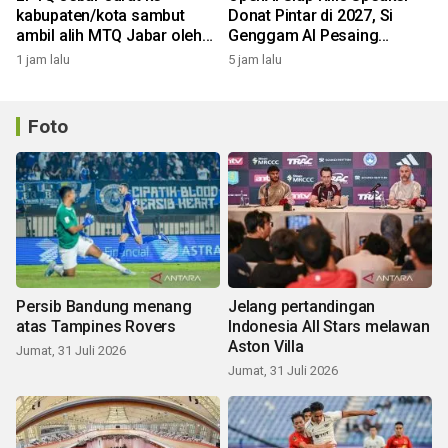
kabupaten/kota sambut
Donat Pintar di 2027, Si
ambil alih MTQ Jabar oleh
Genggam AI Pesaing
Pemprov
Google & Amazon!
1 jam lalu
5 jam lalu
Foto
Persib Bandung menang
Jelang pertandingan
atas Tampines Rovers
Indonesia All Stars melawan
Aston Villa
Jumat, 31 Juli 2026
Jumat, 31 Juli 2026