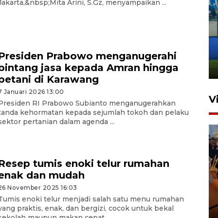
Jakarta,&nbsp;Mita Arini, S.Gz, menyampaikan ...
Penutupan latihan bela negara
dan manajerial SPPI di
Balikpapan
Presiden Prabowo menganugerahi
bintang jasa kepada Amran hingga
31 Juli 2026 18:01
petani di Karawang
7 Januari 2026 13:00
V
Presiden RI Prabowo Subianto menganugerahkan
tanda kehormatan kepada sejumlah tokoh dan pelaku
sektor pertanian dalam agenda ...
Resep tumis enoki telur rumahan
enak dan mudah
26 November 2025 16:03
Taklukkan DPMM FC, Persib
Tumis enoki telur menjadi salah satu menu rumahan
amankan tiket semifinal Piala
yang praktis, enak, dan bergizi, cocok untuk bekal
Presiden
sekolah maupun makan cepat ...