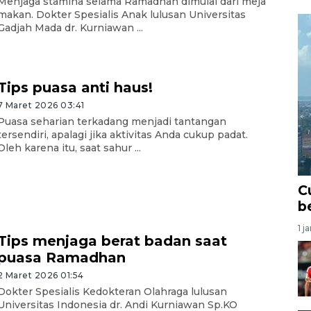
Menjaga stamina selama Ramadhan dimulai dari meja
makan. Dokter Spesialis Anak lulusan Universitas
Gadjah Mada dr. Kurniawan ...
Tips puasa anti haus!
7 Maret 2026 03:41
Puasa seharian terkadang menjadi tantangan
tersendiri, apalagi jika aktivitas Anda cukup padat.
Oleh karena itu, saat sahur ...
C
b
1 j
Tips menjaga berat badan saat
puasa Ramadhan
2 Maret 2026 01:54
Dokter Spesialis Kedokteran Olahraga lulusan
Universitas Indonesia dr. Andi Kurniawan Sp.KO