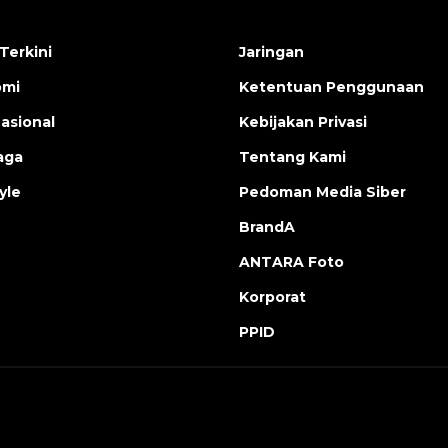
Terkini
Jaringan
omi
Ketentuan Penggunaan
nasional
Kebijakan Privasi
aga
Tentang Kami
yle
Pedoman Media Siber
BrandA
ANTARA Foto
Korporat
PPID