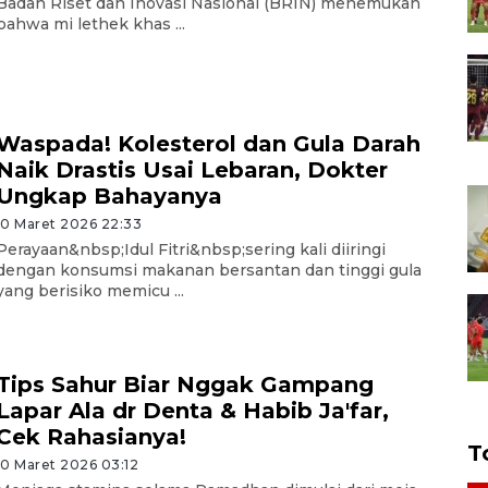
Badan Riset dan Inovasi Nasional (BRIN) menemukan
bahwa mi lethek khas ...
Waspada! Kolesterol dan Gula Darah
Naik Drastis Usai Lebaran, Dokter
Ungkap Bahayanya
10 Maret 2026 22:33
Perayaan&nbsp;Idul Fitri&nbsp;sering kali diiringi
dengan konsumsi makanan bersantan dan tinggi gula
yang berisiko memicu ...
Tips Sahur Biar Nggak Gampang
Lapar Ala dr Denta & Habib Ja'far,
Cek Rahasianya!
T
10 Maret 2026 03:12