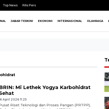
Top News
Rilis Pers
ONAL
JABAR TERKINI
EKONOMI
INTERNASIONAL
OLAHRAGA
T
ohidrat
BRIN: Mi Lethek Yogya Karbohidrat
Sehat
16 April 2026 11:25
Pusat Riset Teknologi dan Proses Pangan (PRTPP),