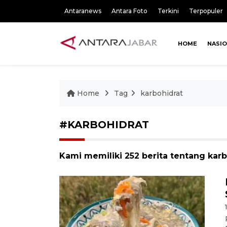
Antaranews
Antara Foto
Terkini
Terpopuler
HOME
NASI
Home
Tag
karbohidrat
#KARBOHIDRAT
Kami memiliki 252 berita tentang karb