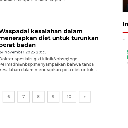
29 Juli 2026 01:36
I
Waspadai kesalahan dalam
menerapkan diet untuk turunkan
berat badan
24 November 2025 20:35
Dokter spesialis gizi klinik&nbsp;Inge
Permadhi&nbsp;menyampaikan bahwa tanda
kesalahan dalam menerapkan pola diet untuk ...
6
7
8
9
10
»