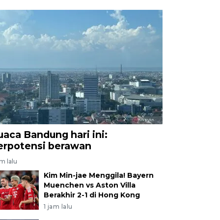
uaca Bandung hari ini:
erpotensi berawan
am lalu
Kim Min-jae Menggila! Bayern
Muenchen vs Aston Villa
Berakhir 2-1 di Hong Kong
1 jam lalu