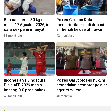
Bantuan beras 30 kg cair
Polres Cirebon Kota
mulai 17 Agustus 2026, ini
memprioritaskan distribusi
cara cek penerimanya!
air bersih ke daerah rawan
33 menit lalu
42 menit lalu
Indonesia vs Singapura
Polres Garut proses hukum
Piala AFF 2026 masih
berandalan bermotor pelajar
imbang 0-0 pada babak
agar efek jera
pertama
45 menit lalu
48 menit lalu