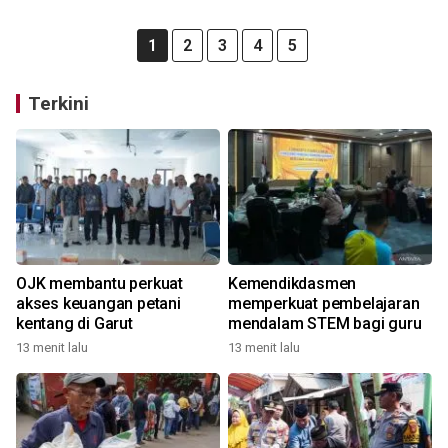
1
2
3
4
5
Terkini
OJK membantu perkuat
Kemendikdasmen
akses keuangan petani
memperkuat pembelajaran
kentang di Garut
mendalam STEM bagi guru
13 menit lalu
13 menit lalu