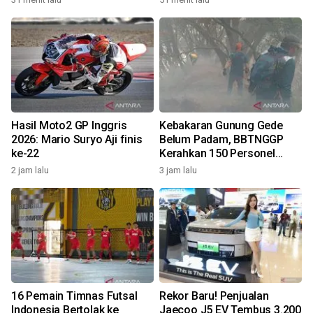
Hasil Moto2 GP Inggris
Kebakaran Gunung Gede
2026: Mario Suryo Aji finis
Belum Padam, BBTNGGP
ke-22
Kerahkan 150 Personel
Tambahan
2 jam lalu
3 jam lalu
16 Pemain Timnas Futsal
Rekor Baru! Penjualan
Indonesia Bertolak ke
Jaecoo J5 EV Tembus 3.200