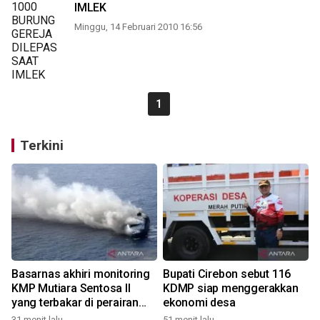
IMLEK
Minggu, 14 Februari 2010 16:56
1
Terkini
Basarnas akhiri monitoring
Bupati Cirebon sebut 116
KMP Mutiara Sentosa II
KDMP siap menggerakkan
yang terbakar di perairan
ekonomi desa
Pulau Madura
31 menit lalu
51 menit lalu