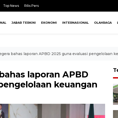
Top News
Rilis Pers
ONAL
JABAR TERKINI
EKONOMI
INTERNASIONAL
OLAHRAGA
gera bahas laporan APBD 2025 guna evaluasi pengelolaan k
T
 bahas laporan APBD
 pengelolaan keuangan