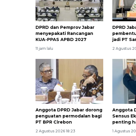
DPRD dan Pemprov Jabar
DPRD Jaba
menyepakati Rancangan
pembentu
KUA-PPAS APBD 2027
jadi PT S
11 jam lalu
2 Agustus 20
Anggota DPRD Jabar dorong
Anggota 
penguatan permodalan bagi
Sensus E
PT BPR Cirebon
penting h
2 Agustus 2026 18:23
1 Agustus 20