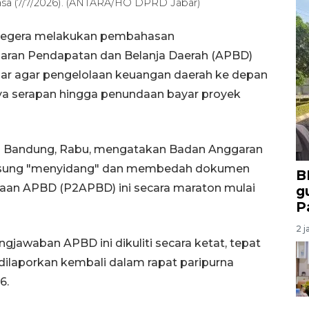
asa (7/7/2026). (ANTARA/HO DPRD Jabar)
segera melakukan pembahasan
ran Pendapatan dan Belanja Daerah (APBD)
bar agar pengelolaan keuangan daerah ke depan
ya serapan hingga penundaan bayar proyek
i Bandung, Rabu, mengatakan Badan Anggaran
ngsung "menyidang" dan membedah dokumen
B
an APBD (P2APBD) ini secara maraton mulai
g
P
2 j
awaban APBD ini dikuliti secara ketat, tepat
dilaporkan kembali dalam rapat paripurna
6.