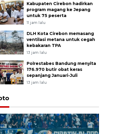
Kabupaten Cirebon hadirkan
program magang ke Jepang
untuk 75 peserta
11 jam lalu
DLH Kota Cirebon memasang
ventilasi metana untuk cegah
kebakaran TPA
13 jam lalu
Polrestabes Bandung menyita
176.970 butir obat keras
sepanjang Januari-Juli
13 jam lalu
oto