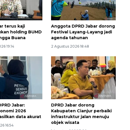
r terus kaji
Anggota DPRD Jabar dorong
kan holding BUMD
Festival Layang-Layang jadi
angga Buana
agenda tahunan
26 19:14
2 Agustus 2026 18:48
Waspadai penyakit saat
musim kemarau
2026-08-05 12:00:00
DPRD Jabar:
DPRD Jabar dorong
konomi 2026
Kabupaten Cianjur perbaiki
asilkan data akurat
infrastruktur jalan menuju
objek wisata
26 16:54