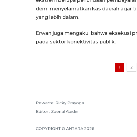
ekstrem berupa penundaan pembayaran (
demi menyelamatkan kas daerah agar tid
yang lebih dalam.
Erwan juga mengakui bahwa eksekusi p
pada sektor konektivitas publik.
1
2
Pewarta: Ricky Prayoga
Editor : Zaenal Abidin
COPYRIGHT © ANTARA 2026