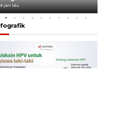
8 jam lalu
9 jam lalu
nfografik