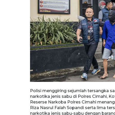
angka kasus
Polisi menggiring sejumlah tersangka 
 Falah Sopandi
narkotika jenis sabu di Polres Cimahi, K
/3/2025).
Reserse Narkoba Polres Cimahi menan
aten Bandung
Riza Nasrul Falah Sopandi serta lima t
narkotika jenis sabu-sabu dengan baran