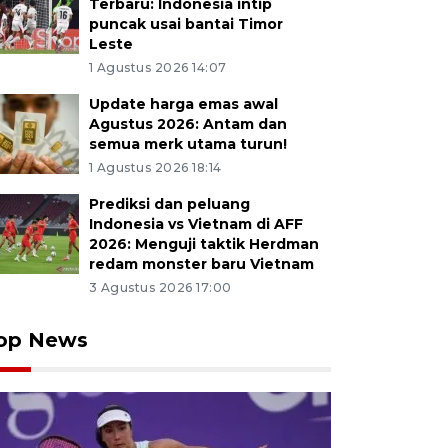
Terbaru: Indonesia intip
puncak usai bantai Timor
Leste
1 Agustus 2026 14:07
Update harga emas awal
Agustus 2026: Antam dan
semua merk utama turun!
1 Agustus 2026 18:14
Prediksi dan peluang
Indonesia vs Vietnam di AFF
2026: Menguji taktik Herdman
redam monster baru Vietnam
3 Agustus 2026 17:00
op News
res Cimahi AKBP Tri Suhartanto (kedua kanan) beserta
 saat pengungkapan kasus penyalahgunaan narkotika jen
Cimahi, Jawa Barat, Jumat (7/3/2025). Satuan Reserse 
gkap Ketua Bawaslu Kabupaten Bandung Barat Riza Na
tersangka lainnya dalam kasus penyalahgunaan narkoti