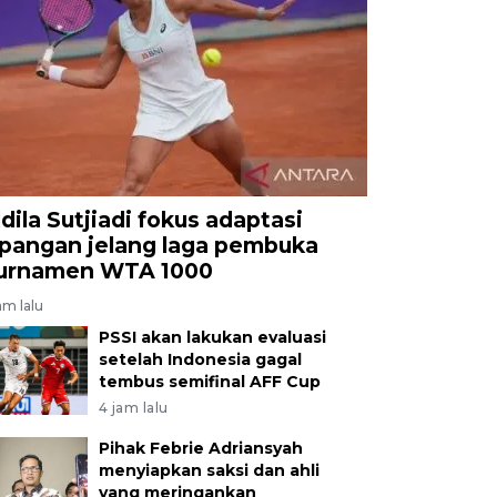
g bukti 20,94 gram dan 0,84 gram sabu-sabu, satu bungk
microtube dan tiga buah microtube bening. ANTARA F
ldila Sutjiadi fokus adaptasi
apangan jelang laga pembuka
urnamen WTA 1000
am lalu
PSSI akan lakukan evaluasi
setelah Indonesia gagal
tembus semifinal AFF Cup
4 jam lalu
Pihak Febrie Adriansyah
menyiapkan saksi dan ahli
yang meringankan