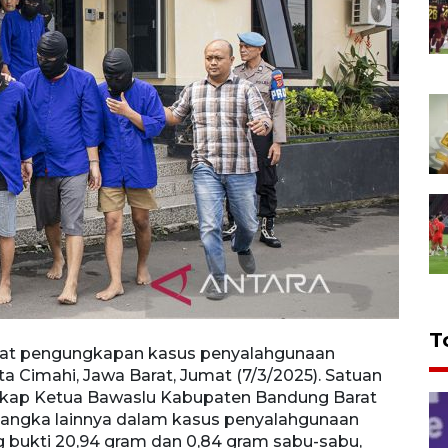
T
saat pengungkapan kasus penyalahgunaan
Kapol
ota Cimahi, Jawa Barat, Jumat (7/3/2025). Satuan
bukti
gkap Ketua Bawaslu Kabupaten Bandung Barat
Kota 
ersangka lainnya dalam kasus penyalahgunaan
menan
g bukti 20,94 gram dan 0,84 gram sabu-sabu,
lima 