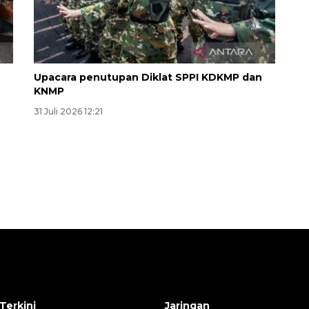
Upacara penutupan Diklat SPPI KDKMP dan
KNMP
31 Juli 2026 12:21
Ekonomi triwulan II-2026
tumbuh 5,29 persen
2026-08-06 18:45:00
Terkini
Jaringan