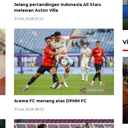
Penutupan latihan bela negara
Jelang pertandingan Indonesia All Stars
dan manajerial SPPI di
melawan Aston Villa
Balikpapan
31 Juli 2026 21:22
31 Juli 2026 18:01
V
Taklukkan DPMM FC, Persib
Arema FC menang atas DPMM FC
amankan tiket semifinal Piala
Presiden
31 Juli 2026 18:03
29 Juli 2026 01:36