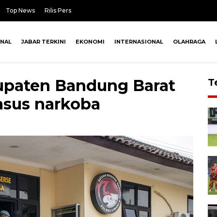
Top News
Rilis Pers
ONAL
JABAR TERKINI
EKONOMI
INTERNASIONAL
OLAHRAGA
upaten Bandung Barat
T
asus narkoba