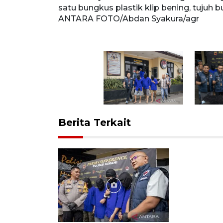
m dan 0,84
satu bungkus plastik klip bening, tujuh
n tiga buah
ANTARA FOTO/Abdan Syakura/agr
Berita Terkait