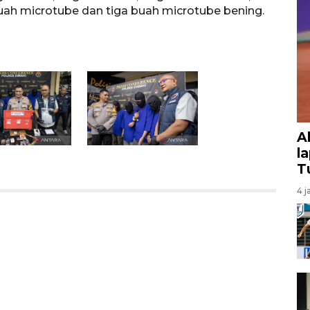
 buah microtube dan tiga buah microtube bening.
baran
buah 
A
l
T
4 j