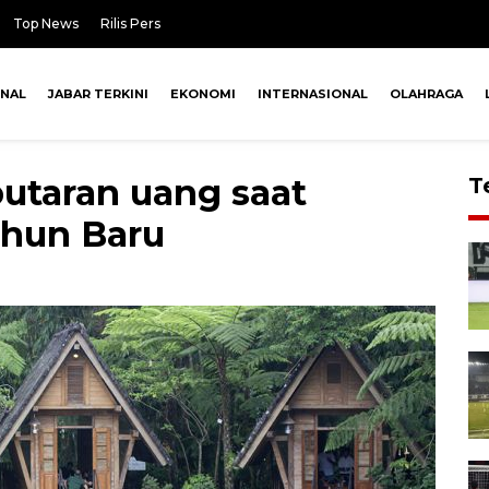
Top News
Rilis Pers
ONAL
JABAR TERKINI
EKONOMI
INTERNASIONAL
OLAHRAGA
putaran uang saat
T
ahun Baru