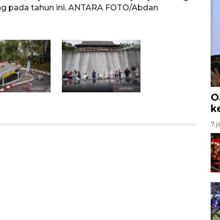
ang pada tahun ini. ANTARA FOTO/Abdan
pada 
Syaku
O
k
7 j