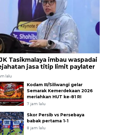
tahun 2023 menjadi 110,67 juta orang pada tahun ini.
ra/agr
JK Tasikmalaya imbau waspadai
ejahatan jasa titip limit paylater
am lalu
Kodam III/Siliwangi gelar
Semarak Kemerdekaan 2026
meriahkan HUT ke-81 RI
7 jam lalu
Skor Persib vs Persebaya
babak pertama 1-1
8 jam lalu