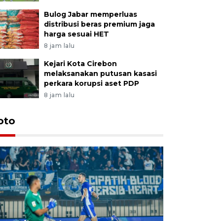
Bulog Jabar memperluas
distribusi beras premium jaga
harga sesuai HET
8 jam lalu
Kejari Kota Cirebon
melaksanakan putusan kasasi
perkara korupsi aset PDP
8 jam lalu
oto
Jelang p