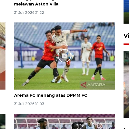
dan manajerial SPPI di
melawan Aston Villa
Balikpapan
31 Juli 2026 21:22
31 Juli 2026 18:01
V
Pigai: Penangkapan begal
Arema FC menang atas DPMM FC
tetap kewenangan aparat
penegak hukum
31 Juli 2026 18:03
29 Juli 2026 00:31