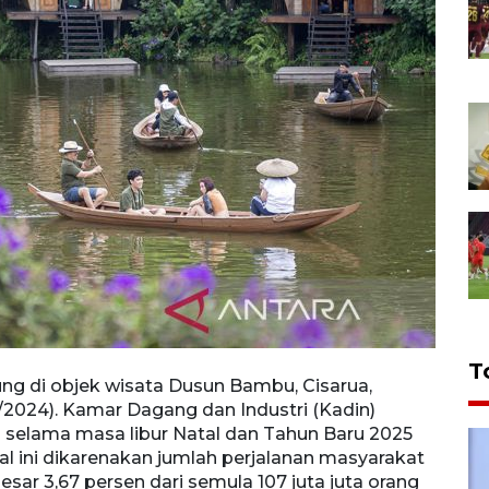
T
g di objek wisata Dusun Bambu, Cisarua,
Wisat
2024). Kamar Dagang dan Industri (Kadin)
Kabup
 selama masa libur Natal dan Tahun Baru 2025
Indon
 hal ini dikarenakan jumlah perjalanan masyarakat
mencap
ar 3,67 persen dari semula 107 juta juta orang
untuk