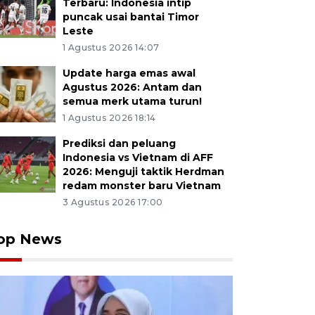
Terbaru: Indonesia intip
puncak usai bantai Timor
Leste
1 Agustus 2026 14:07
Update harga emas awal
Agustus 2026: Antam dan
semua merk utama turun!
1 Agustus 2026 18:14
Prediksi dan peluang
Indonesia vs Vietnam di AFF
2026: Menguji taktik Herdman
redam monster baru Vietnam
3 Agustus 2026 17:00
op News
awan menaiki wahana gokart listrik di objek wisata Du
aten Bandung Barat, Kamis (26/12/2024). Kamar Dagang
esia memprediksi perputaran uang selama masa libur 
ai Rp91,302 triliun-Rp100 triliun, hal ini dikarenakan 
 mudik maupun berwisata naik sebesar 3,67 persen dari 