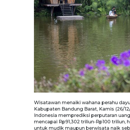
rua,
Wisatawan menaiki wahana perahu dayun
dan Industri
Kabupaten Bandung Barat, Kamis (26/12/
dan Tahun Baru
Indonesia memprediksi perputaran uang
jalanan
mencapai Rp91,302 triliun-Rp100 triliun,
emula 107 juta
untuk mudik maupun berwisata naik sebes