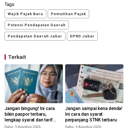
Tags:
Wajib Pajak Baru
Pemutihan Pajak
Potensi Pendapatan Daerah
Pendapatan Daerah Jabar
DPRD Jabar
Terkait
n
Jangan bingung! Ini cara
Jangan sampai kena denda!
bikin paspor terbaru,
Ini cara dan syarat
lengkap syarat dan tarif
perpanjang STNK terbaru
resmi!
t
Rabu, 5 Agustus 2026
Rabu, 5 Agustus 2026
S