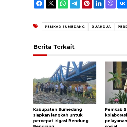
PEMKAB SUMEDANG
BUAHDUA
PER
Berita Terkait
Kabupaten Sumedang
Pemkab S
siapkan langkah untuk
kolaboras
percepat irigasi Bendung
pelayanan
Rengrang
sosial