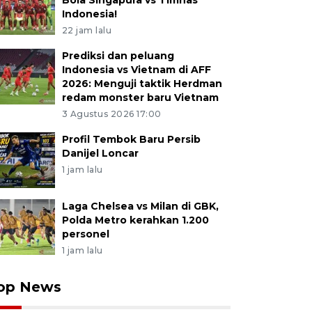
Bola Singapura vs Timnas
Indonesia!
22 jam lalu
Prediksi dan peluang
Indonesia vs Vietnam di AFF
2026: Menguji taktik Herdman
redam monster baru Vietnam
3 Agustus 2026 17:00
Profil Tembok Baru Persib
Danijel Loncar
1 jam lalu
Laga Chelsea vs Milan di GBK,
Polda Metro kerahkan 1.200
personel
1 jam lalu
op News