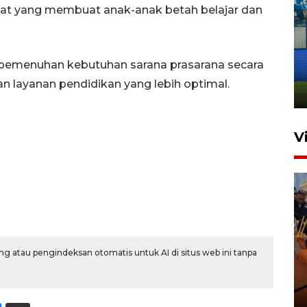
pat yang membuat anak-anak betah belajar dan
Penutupan latihan bela negara
dan manajerial SPPI di
pemenuhan kebutuhan sarana prasarana secara
Balikpapan
 layanan pendidikan yang lebih optimal.
31 Juli 2026 18:01
V
g atau pengindeksan otomatis untuk AI di situs web ini tanpa
Taklukkan DPMM FC, Persib
amankan tiket semifinal Piala
Presiden