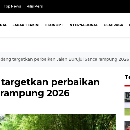
Top News
Rilis Pers
ONAL
JABAR TERKINI
EKONOMI
INTERNASIONAL
OLAHRAGA
ang targetkan perbaikan Jalan Burujul Sanca rampung 2026
T
argetkan perbaikan
a rampung 2026