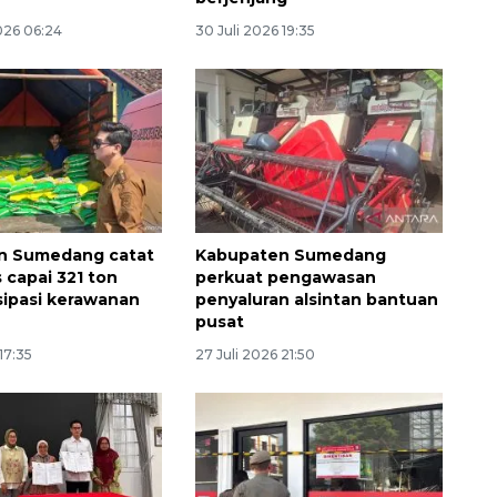
026 06:24
30 Juli 2026 19:35
n Sumedang catat
Kabupaten Sumedang
160 ribu sambungan baru
 capai 321 ton
perkuat pengawasan
jaringan gas 2026
sipasi kerawanan
penyaluran alsintan bantuan
pusat
2026-08-07 18:00:00
17:35
27 Juli 2026 21:50