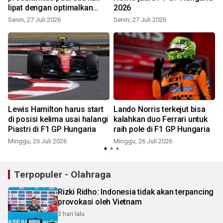
lipat dengan optimalkan
2026
program PMAAS
Senin, 27 Juli 2026
Senin, 27 Juli 2026
S
Lewis Hamilton harus start
Lando Norris terkejut bisa
di posisi kelima usai halangi
kalahkan duo Ferrari untuk
Piastri di F1 GP Hungaria
raih pole di F1 GP Hungaria
Minggu, 26 Juli 2026
Minggu, 26 Juli 2026
S
Terpopuler - Olahraga
Rizki Ridho: Indonesia tidak akan terpancing
provokasi oleh Vietnam
3 hari lalu