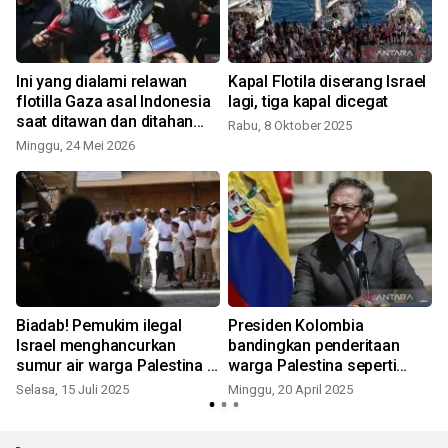
Ini yang dialami relawan
Kapal Flotila diserang Israel
flotilla Gaza asal Indonesia
lagi, tiga kapal dicegat
saat ditawan dan ditahan
Rabu, 8 Oktober 2025
Israel
Minggu, 24 Mei 2026
S
Biadab! Pemukim ilegal
Presiden Kolombia
n
Israel menghancurkan
bandingkan penderitaan
"
sumur air warga Palestina di
warga Palestina seperti
Tepi Barat
yang dialami Yesus
Selasa, 15 Juli 2025
Minggu, 20 April 2025
S