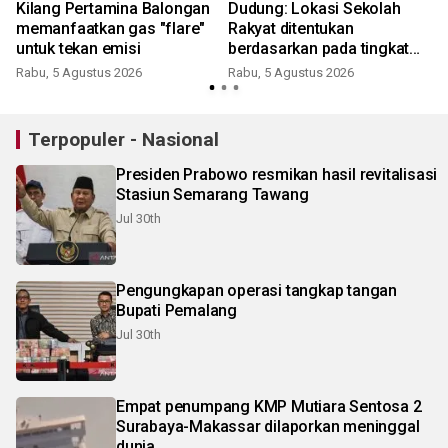
Kilang Pertamina Balongan
Dudung: Lokasi Sekolah
memanfaatkan gas "flare"
Rakyat ditentukan
untuk tekan emisi
berdasarkan pada tingkat
kemiskinan wilayah
Rabu, 5 Agustus 2026
Rabu, 5 Agustus 2026
K
Terpopuler - Nasional
Presiden Prabowo resmikan hasil revitalisasi
Stasiun Semarang Tawang
Jul 30th
Pengungkapan operasi tangkap tangan
Bupati Pemalang
Jul 30th
Empat penumpang KMP Mutiara Sentosa 2
Surabaya-Makassar dilaporkan meninggal
dunia