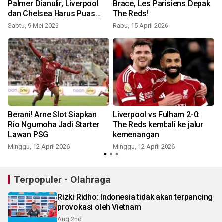
Palmer Dianulir, Liverpool
Brace, Les Parisiens Depak
dan Chelsea Harus Puas
The Reds!
Berbagi Poin 1-1
Sabtu, 9 Mei 2026
Rabu, 15 April 2026
S
Berani! Arne Slot Siapkan
Liverpool vs Fulham 2-0:
Rio Ngumoha Jadi Starter
The Reds kembali ke jalur
Lawan PSG
kemenangan
K
Minggu, 12 April 2026
Minggu, 12 April 2026
Terpopuler - Olahraga
Rizki Ridho: Indonesia tidak akan terpancing
provokasi oleh Vietnam
Aug 2nd