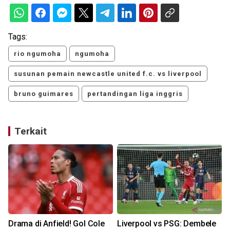
Tags:
rio ngumoha
ngumoha
susunan pemain newcastle united f.c. vs liverpool
bruno guimares
pertandingan liga inggris
Terkait
Drama di Anfield! Gol Cole
Liverpool vs PSG: Dembele