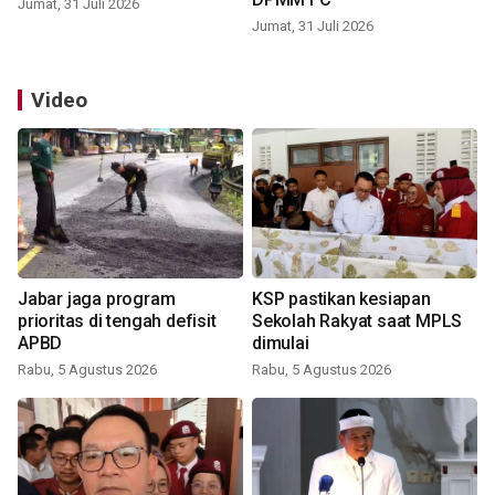
Jumat, 31 Juli 2026
Jumat, 31 Juli 2026
Video
Jabar jaga program
KSP pastikan kesiapan
prioritas di tengah defisit
Sekolah Rakyat saat MPLS
APBD
dimulai
Rabu, 5 Agustus 2026
Rabu, 5 Agustus 2026