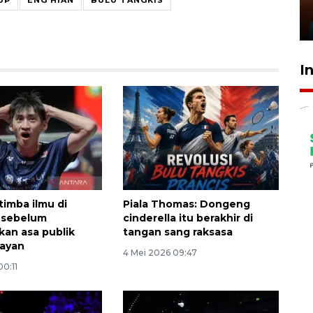
Presiden
29 Juli 2026 01:36
I
 timba ilmu di
Piala Thomas: Dongeng
 sebelum
cinderella itu berakhir di
an asa publik
tangan sang raksasa
nayan
4 Mei 2026 09:47
00:11