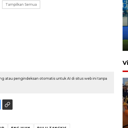
Tampilkan Semua
Penutupan latihan bela negara
dan manajerial SPPI di
Balikpapan
31 Juli 2026 18:01
V
g atau pengindeksan otomatis untuk AI di situs web ini tanpa
Taklukkan DPMM FC, Persib
amankan tiket semifinal Piala
UP
ENG HIAN
BULU TANGKIS