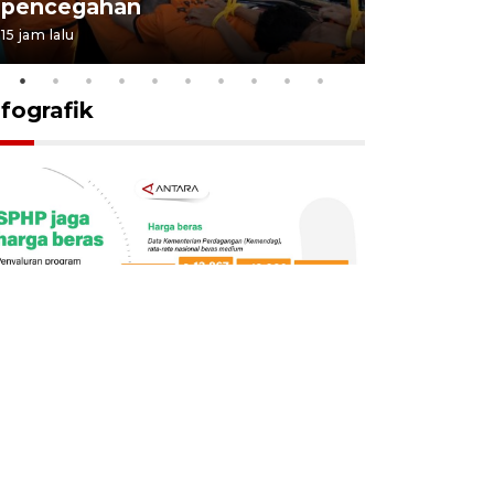
pencegahan
tengah d
15 jam lalu
5 Agustus 202
nfografik