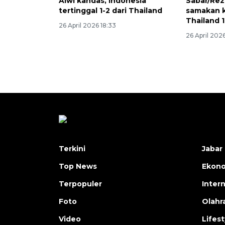
Alwi kandas, Indonesia
Sabar/Rez
tertinggal 1-2 dari Thailand
samakan 
Thailand 1
26 April 2026 18:33
26 April 2026
Terkini
Jabar 
Top News
Ekon
Terpopuler
Inter
Foto
Olahr
Video
Lifest