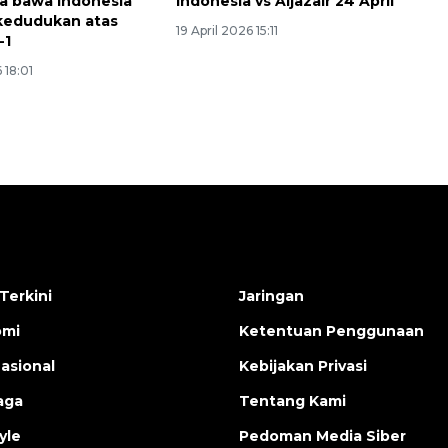
a bawa Indonesia
Indonesia vs Aljazair 24 April
kedudukan atas
19 April 2026 15:11
-1
 18:01
Terkini
Jaringan
omi
Ketentuan Penggunaan
nasional
Kebijakan Privasi
aga
Tentang Kami
yle
Pedoman Media Siber