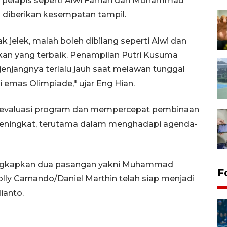
 pelapis seperti Alwi Farhan dan Mohammad
a diberikan kesempatan tampil.
ak jelek, malah boleh dibilang seperti Alwi dan
kan yang terbaik. Penampilan Putri Kusuma
enjangnya terlalu jauh saat melawan tunggal
i emas Olimpiade," ujar Eng Hian.
ngevaluasi program dan mempercepat pembinaan
meningkat, terutama dalam menghadapi agenda-
gungkapkan dua pasangan yakni Muhammad
F
lly Carnando/Daniel Marthin telah siap menjadi
ianto.