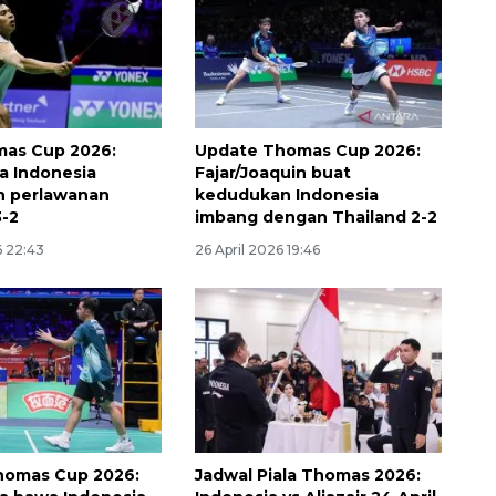
mas Cup 2026:
Update Thomas Cup 2026:
a Indonesia
Fajar/Joaquin buat
n perlawanan
kedudukan Indonesia
3-2
imbang dengan Thailand 2-2
6 22:43
26 April 2026 19:46
Awas penipuan berbasis AI
2026-08-07 13:45:00
homas Cup 2026:
Jadwal Piala Thomas 2026: