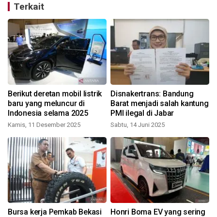
Terkait
Berikut deretan mobil listrik
Disnakertrans: Bandung
baru yang meluncur di
Barat menjadi salah kantung
Indonesia selama 2025
PMI ilegal di Jabar
J
Kamis, 11 Desember 2025
Sabtu, 14 Juni 2025
Bursa kerja Pemkab Bekasi
Honri Boma EV yang sering