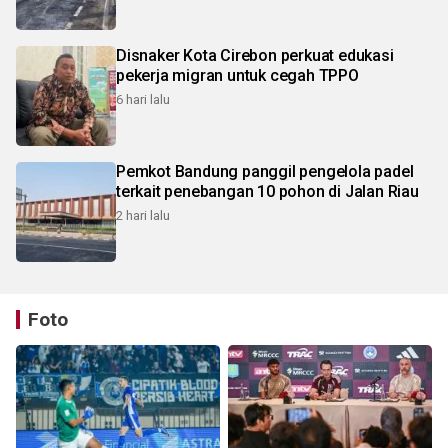
Disnaker Kota Cirebon perkuat edukasi
pekerja migran untuk cegah TPPO
6 hari lalu
Pemkot Bandung panggil pengelola padel
terkait penebangan 10 pohon di Jalan Riau
2 hari lalu
Foto