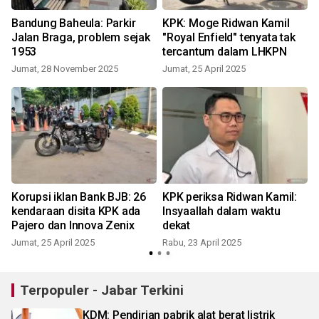
l
Bandung Baheula: Parkir
KPK: Moge Ridwan Kamil
Jalan Braga, problem sejak
"Royal Enfield" tenyata tak
1953
tercantum dalam LHKPN
Jumat, 28 November 2025
Jumat, 25 April 2025
S
Korupsi iklan Bank BJB: 26
KPK periksa Ridwan Kamil:
kendaraan disita KPK ada
Insyaallah dalam waktu
Pajero dan Innova Zenix
dekat
Jumat, 25 April 2025
Rabu, 23 April 2025
K
Terpopuler - Jabar Terkini
KDM: Pendirian pabrik alat berat listrik