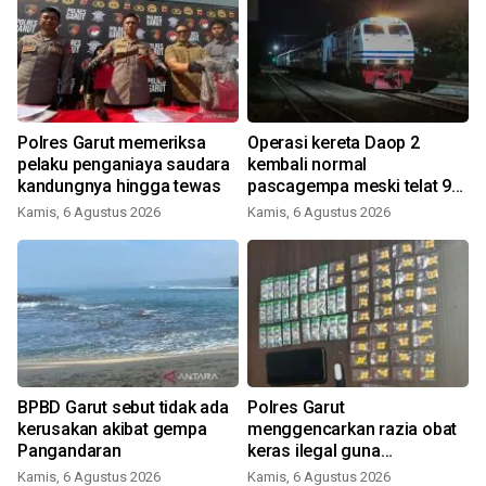
0
Polres Garut memeriksa
Operasi kereta Daop 2
pelaku penganiaya saudara
kembali normal
kandungnya hingga tewas
pascagempa meski telat 9-
60 menit
Kamis, 6 Agustus 2026
Kamis, 6 Agustus 2026
BPBD Garut sebut tidak ada
Polres Garut
kerusakan akibat gempa
menggencarkan razia obat
Pangandaran
keras ilegal guna
selamatkan anak muda
Kamis, 6 Agustus 2026
Kamis, 6 Agustus 2026