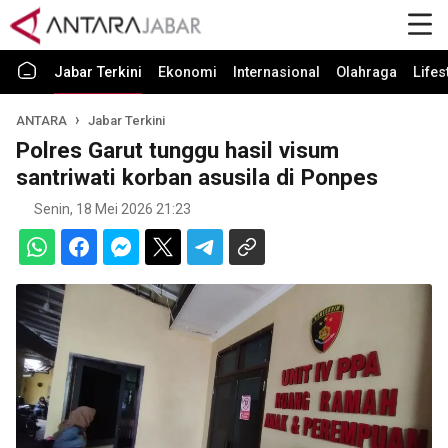
Jabar Terkini
Ekonomi
Internasional
Olahraga
Lifes
ANTARA
Jabar Terkini
Polres Garut tunggu hasil visum
santriwati korban asusila di Ponpes
Senin, 18 Mei 2026 21:23