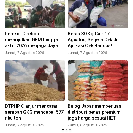
Pemkot Cirebon
Beras 30 Kg Cair 17
melanjutkan GPM hingga
Agustus, Segera Cek di
akhir 2026 menjaga daya
Aplikasi Cek Bansos!
beli warga
Jumat, 7 Agustus 2026
Jumat, 7 Agustus 2026
DTPHP Cianjur mencatat
Bulog Jabar memperluas
serapan GKG mencapai 577
distribusi beras premium
ribu ton
jaga harga sesuai HET
Jumat, 7 Agustus 2026
Kamis, 6 Agustus 2026