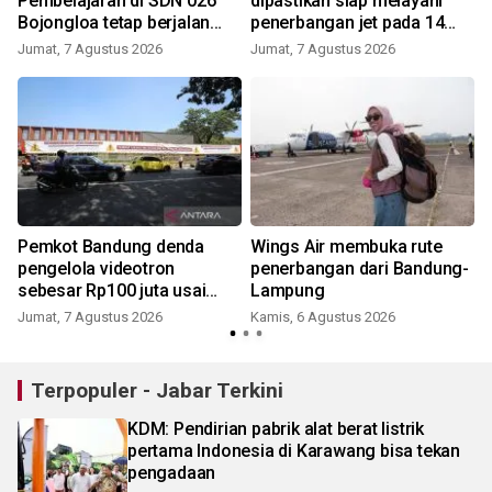
Pembelajaran di SDN 026
dipastikan siap melayani
Bojongloa tetap berjalan
penerbangan jet pada 14
meski terdampak sengketa
Agustus
Jumat, 7 Agustus 2026
Jumat, 7 Agustus 2026
lahan
Pemkot Bandung denda
Wings Air membuka rute
pengelola videotron
penerbangan dari Bandung-
sebesar Rp100 juta usai
Lampung
tebang pohon Jalan Riau
Jumat, 7 Agustus 2026
Kamis, 6 Agustus 2026
Terpopuler - Jabar Terkini
KDM: Pendirian pabrik alat berat listrik
pertama Indonesia di Karawang bisa tekan
pengadaan