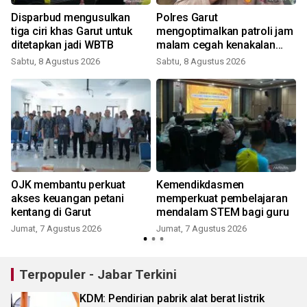
Disparbud mengusulkan
Polres Garut
p
tiga ciri khas Garut untuk
mengoptimalkan patroli jam
ditetapkan jadi WBTB
malam cegah kenakalan
pelajar
Sabtu, 8 Agustus 2026
Sabtu, 8 Agustus 2026
OJK membantu perkuat
Kemendikdasmen
akses keuangan petani
memperkuat pembelajaran
kentang di Garut
mendalam STEM bagi guru
Jumat, 7 Agustus 2026
Jumat, 7 Agustus 2026
Terpopuler - Jabar Terkini
KDM: Pendirian pabrik alat berat listrik