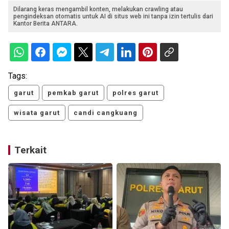
Dilarang keras mengambil konten, melakukan crawling atau
pengindeksan otomatis untuk AI di situs web ini tanpa izin tertulis dari
Kantor Berita ANTARA.
Tags:
garut
pemkab garut
polres garut
wisata garut
candi cangkuang
Terkait