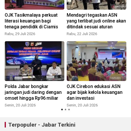
OJK Tasikmalaya perkuat
Mendagri tegaskan ASN
literasi keuangan bagi
yang terlibat judi online akan
tenaga pendidik di Ciamis
ditindak sesuai aturan
Rabu, 29 Juli 2026
Rabu, 22 Juli 2026
S
g
Polda Jabar bongkar
OJK Cirebon edukasi ASN
jaringan judi daring dengan
agar bijak kelola keuangan
omset hingga Rp96 miliar
dan investasi
S
Senin, 20 Juli 2026
Senin, 20 Juli 2026
Terpopuler - Jabar Terkini