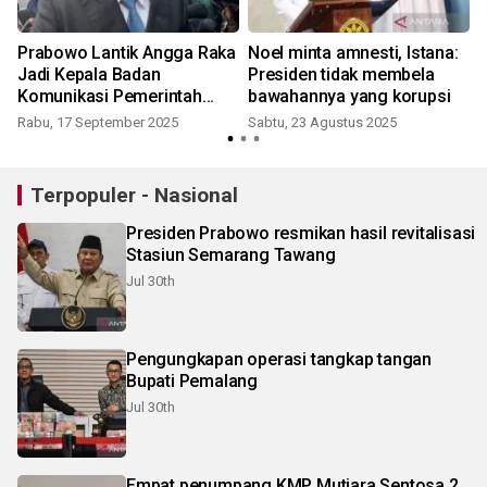
Prabowo Lantik Angga Raka
Noel minta amnesti, Istana:
Jadi Kepala Badan
Presiden tidak membela
Komunikasi Pemerintah
bawahannya yang korupsi
gantikan Hasan Nasbi
Rabu, 17 September 2025
Sabtu, 23 Agustus 2025
Terpopuler - Nasional
Presiden Prabowo resmikan hasil revitalisasi
Stasiun Semarang Tawang
Jul 30th
Pengungkapan operasi tangkap tangan
Bupati Pemalang
Jul 30th
Empat penumpang KMP Mutiara Sentosa 2