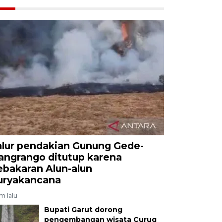
alur pendakian Gunung Gede-
angrango ditutup karena
ebakaran Alun-alun
uryakancana
am lalu
Bupati Garut dorong
pengembangan wisata Curug