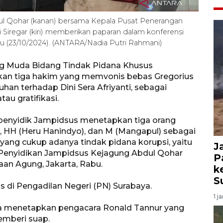
ul Qohar (kanan) bersama Kepala Pusat Penerangan
iregar (kiri) memberikan paparan dalam konferensi
u (23/10/2024). (ANTARA/Nadia Putri Rahmani)
ng Muda Bidang Tindak Pidana Khusus
an tiga hakim yang memvonis bebas Gregorius
an terhadap Dini Sera Afriyanti, sebagai
u gratifikasi.
, penyidik Jampidsus menetapkan tiga orang
, HH (Heru Hanindyo), dan M (Mangapul) sebagai
yang cukup adanya tindak pidana korupsi, yaitu
J
ur Penyidikan Jampidsus Kejagung Abdul Qohar
P
aan Agung, Jakarta, Rabu.
k
S
s di Pengadilan Negeri (PN) Surabaya.
1 j
juga menetapkan pengacara Ronald Tannur yang
pemberi suap.