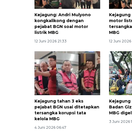
Kejagung: Andri Mulyono
Kejagung 
kongkalikong dengan
motor lis
pejabat BGN soal motor
tersangka
listrik MBG
MBG
12 Juni 2026 21:33
12 Juni 2026
Kejagung tahan 3 eks
Kejagung 
pejabat BGN usai ditetapkan
Badan Giz
tersangka korupsi tata
MBG dige
kelola MBG
3 Juni 2026 
4 Juni 2026 06:47