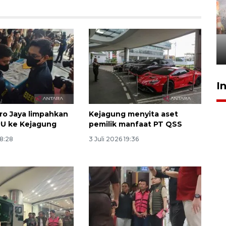
Pigai: Penangkapan begal
tetap kewenangan aparat
penegak hukum
29 Juli 2026 00:31
I
ro Jaya limpahkan
Kejagung menyita aset
PU ke Kejagung
pemilik manfaat PT QSS
18:28
3 Juli 2026 19:36