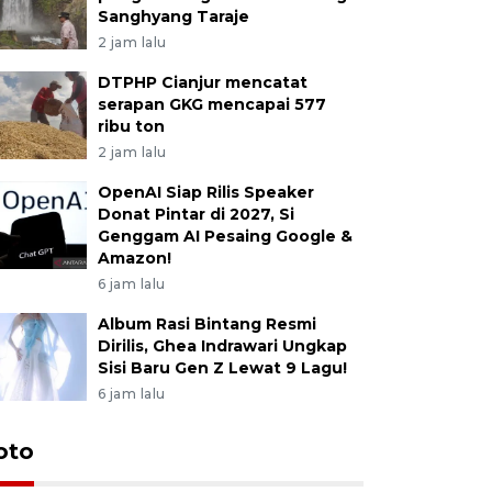
Sanghyang Taraje
2 jam lalu
DTPHP Cianjur mencatat
serapan GKG mencapai 577
ribu ton
2 jam lalu
OpenAI Siap Rilis Speaker
Donat Pintar di 2027, Si
Genggam AI Pesaing Google &
Amazon!
6 jam lalu
Album Rasi Bintang Resmi
Dirilis, Ghea Indrawari Ungkap
Sisi Baru Gen Z Lewat 9 Lagu!
6 jam lalu
oto