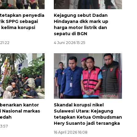
tetapkan penyedia
Kejagung sebut Dadan
trik SPPG sebagai
Hindayana dkk mark up
 kelima korupsi
harga motor listrik dan
sepatu di BGN
 21:22
4 Juni 2026 15:25
Ekspedisi Rupiah Berdaulat
benarkan kantor
Skandal korupsi nikel
2026 sambangi Papua
i Nasional markas
Sulawesi Utara: Kejagung
ledah
tetapkan Ketua Ombudsman
2026-08-06 13:15:00
Hery Susanto jadi tersangka
13:57
16 April 2026 16:08