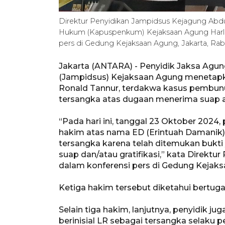
Direktur Penyidikan Jampidsus Kejagung Abd
Hukum (Kapuspenkum) Kejaksaan Agung Harli S
pers di Gedung Kejaksaan Agung, Jakarta, Rab
Jakarta (ANTARA) - Penyidik Jaksa Agu
(Jampidsus) Kejaksaan Agung menetapk
Ronald Tannur, terdakwa kasus pembunuh
tersangka atas dugaan menerima suap ata
“Pada hari ini, tanggal 23 Oktober 2024
hakim atas nama ED (Erintuah Damanik)
tersangka karena telah ditemukan bukti 
suap dan/atau gratifikasi,” kata Direkt
dalam konferensi pers di Gedung Kejaks
Ketiga hakim tersebut diketahui bertuga
Selain tiga hakim, lanjutnya, penyidik 
berinisial LR sebagai tersangka selaku 