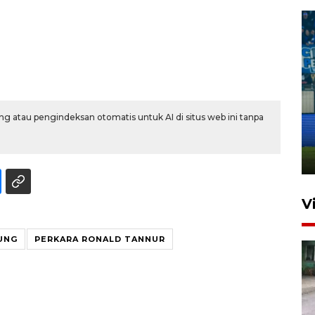
Penutupan latihan bela negara
g atau pengindeksan otomatis untuk AI di situs web ini tanpa
dan manajerial SPPI di
Balikpapan
31 Juli 2026 18:01
V
UNG
PERKARA RONALD TANNUR