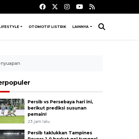
LIFESTYLE
OTOMOTIF LISTRIK
LAINNYA
penyuapan
erpopuler
Persib vs Persebaya hari ini,
berikut prediksi susunan
pemain!
23 jam lalu
Persib taklukkan Tampines