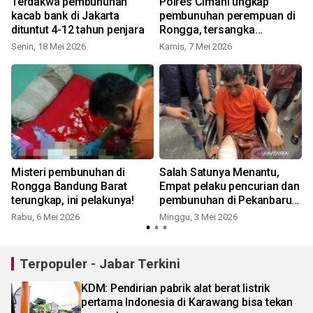
Terdakwa pembunuhan
Polres Cimahi ungkap
i
kacab bank di Jakarta
pembunuhan perempuan di
dituntut 4-12 tahun penjara
Rongga, tersangka
ditangkap!
Senin, 18 Mei 2026
Kamis, 7 Mei 2026
S
Misteri pembunuhan di
Salah Satunya Menantu,
Rongga Bandung Barat
Empat pelaku pencurian dan
i
terungkap, ini pelakunya!
pembunuhan di Pekanbaru
ditangkap
Rabu, 6 Mei 2026
Minggu, 3 Mei 2026
M
Terpopuler - Jabar Terkini
KDM: Pendirian pabrik alat berat listrik
pertama Indonesia di Karawang bisa tekan