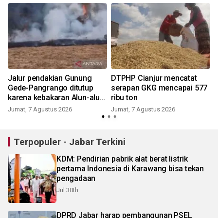
Jalur pendakian Gunung
DTPHP Cianjur mencatat
Gede-Pangrango ditutup
serapan GKG mencapai 577
karena kebakaran Alun-alun
ribu ton
Suryakancana
Jumat, 7 Agustus 2026
Jumat, 7 Agustus 2026
Terpopuler - Jabar Terkini
KDM: Pendirian pabrik alat berat listrik
pertama Indonesia di Karawang bisa tekan
pengadaan
Jul 30th
DPRD Jabar harap pembangunan PSEL