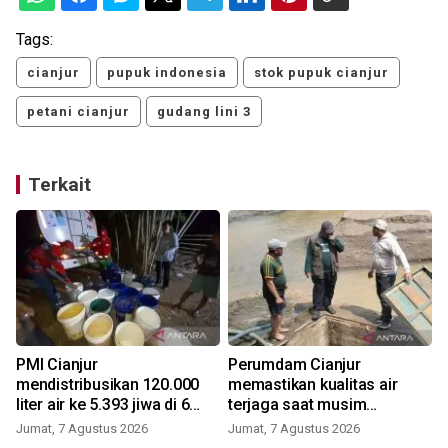
Tags:
cianjur
pupuk indonesia
stok pupuk cianjur
petani cianjur
gudang lini 3
Terkait
PMI Cianjur
Perumdam Cianjur
mendistribusikan 120.000
memastikan kualitas air
liter air ke 5.393 jiwa di 6
terjaga saat musim
kecamatan
kemarau
Jumat, 7 Agustus 2026
Jumat, 7 Agustus 2026