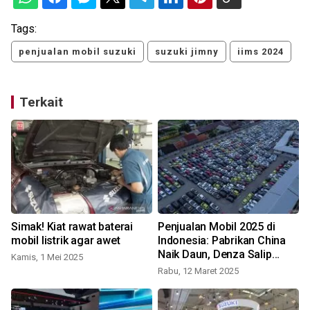
Tags:
penjualan mobil suzuki
suzuki jimny
iims 2024
Terkait
Simak! Kiat rawat baterai
Penjualan Mobil 2025 di
mobil listrik agar awet
Indonesia: Pabrikan China
Naik Daun, Denza Salip
Kamis, 1 Mei 2025
K
Merek Senior!
Rabu, 12 Maret 2025