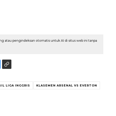
g atau pengindeksan otomatis untuk AI di situs web ini tanpa
Memberantas kejahatan
jalanan Jakarta
2026-08-05 18:00:00
SIL LIGA INGGRIS
KLASEMEN ARSENAL VS EVERTON