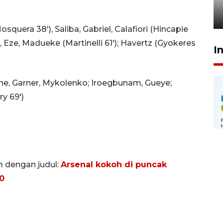
penegak hukum
29 Juli 2026 00:31
quera 38'), Saliba, Gabriel, Calafiori (Hincapie
 Eze, Madueke (Martinelli 61'); Havertz (Gyokeres
I
ane, Garner, Mykolenko; Iroegbunam, Gueye;
y 69')
m dengan judul:
Arsenal kokoh di puncak
0