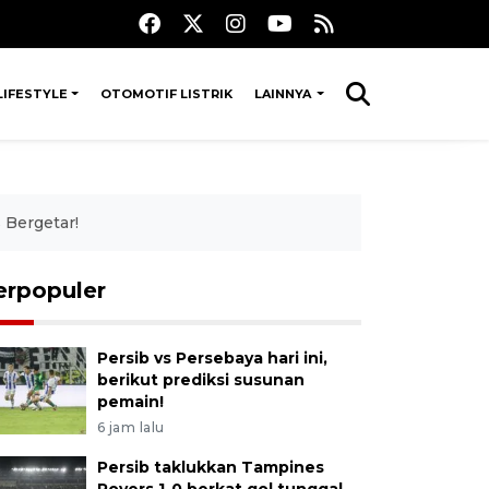
LIFESTYLE
OTOMOTIF LISTRIK
LAINNYA
 Bergetar!
erpopuler
Persib vs Persebaya hari ini,
berikut prediksi susunan
pemain!
6 jam lalu
Persib taklukkan Tampines