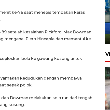
 menit ke-76 saat menepis tembakan keras
Penutupan latihan bela negara
.
dan manajerial SPPI di
Balikpapan
-89 setelah kesalahan Pickford. Max Dowman
31 Juli 2026 18:01
ang mengenai Piero Hincapie dan memantul ke
V
ceploskan bola ke gawang kosong untuk
menyamakan kedudukan dengan membawa
aat sepak pojok.
a dan Dowman melakukan solo run dari tengah
Pigai: Penangkapan begal
ang kosong.
tetap kewenangan aparat