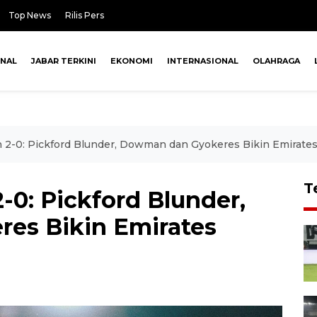
Top News
Rilis Pers
ONAL
JABAR TERKINI
EKONOMI
INTERNASIONAL
OLAHRAGA
n 2-0: Pickford Blunder, Dowman dan Gyokeres Bikin Emirates
T
-0: Pickford Blunder,
es Bikin Emirates