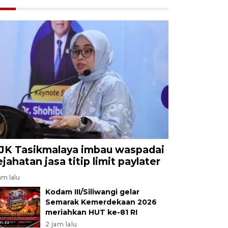
JK Tasikmalaya imbau waspadai
ejahatan jasa titip limit paylater
am lalu
Kodam III/Siliwangi gelar
Semarak Kemerdekaan 2026
meriahkan HUT ke-81 RI
2 jam lalu