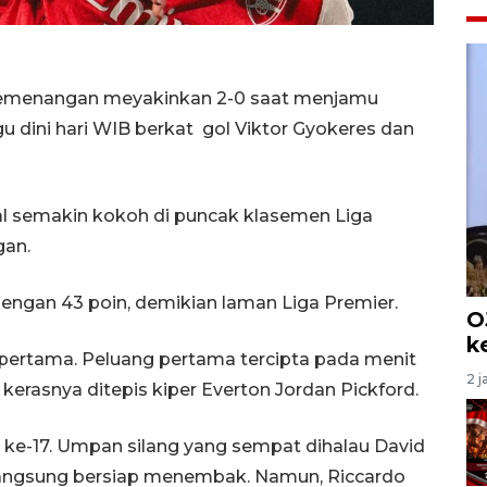
kemenangan meyakinkan 2-0 saat menjamu
 dini hari WIB berkat gol Viktor Gyokeres dan
l semakin kokoh di puncak klasemen Liga
gan.
engan 43 poin, demikian laman Liga Premier.
O
k
pertama. Peluang pertama tercipta pada menit
2 j
erasnya ditepis kiper Everton Jordan Pickford.
 ke-17. Umpan silang yang sempat dihalau David
 langsung bersiap menembak. Namun, Riccardo