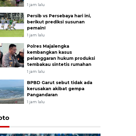
1 jam lalu
Persib vs Persebaya hari ini,
berikut prediksi susunan
pemain!
1 jam lalu
Polres Majalengka
kembangkan kasus
pelanggaran hukum produksi
tembakau sintetis rumahan
1 jam lalu
BPBD Garut sebut tidak ada
kerusakan akibat gempa
Pangandaran
1 jam lalu
oto