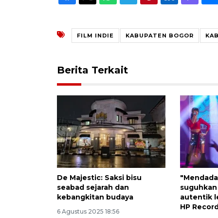
FILM INDIE
KABUPATEN BOGOR
KA
Berita Terkait
De Majestic: Saksi bisu
"Mendada
seabad sejarah dan
suguhkan
kebangkitan budaya
autentik 
HP Recor
6 Agustus 2025 18:56