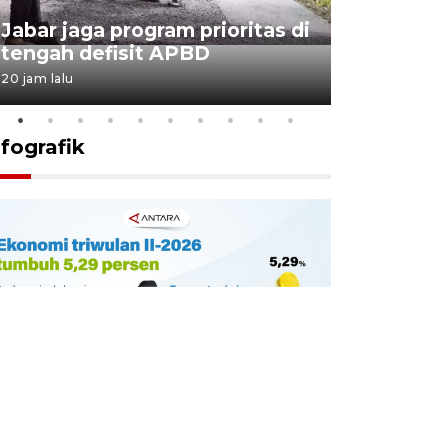
KSP past
Jabar jaga program prioritas di
Sekolah 
tengah defisit APBD
dimulai
20 jam lalu
21 jam lalu
nfografik