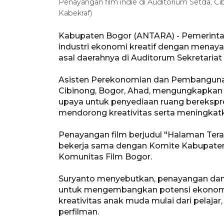
Penayangan film indie di Auditorium Setda, 
Kabekraf)
Kabupaten Bogor (ANTARA) - Pemerinta
industri ekonomi kreatif dengan menaya
asal daerahnya di Auditorum Sekretariat 
Asisten Perekonomian dan Pembangunan
Cibinong, Bogor, Ahad, mengungkapkan
upaya untuk penyediaan ruang berekspre
mendorong kreativitas serta meningka
Penayangan film berjudul "Halaman Terak
bekerja sama dengan Komite Kabupaten 
Komunitas Film Bogor.
Suryanto menyebutkan, penayangan dan d
untuk mengembangkan potensi ekonomi
kreativitas anak muda mulai dari pelaja
perfilman.