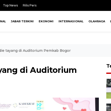
Top News
Rilis Pers
ONAL
JABAR TERKINI
EKONOMI
INTERNASIONAL
OLAHRAGA
ndie tayang di Auditorium Pemkab Bogor
T
ayang di Auditorium