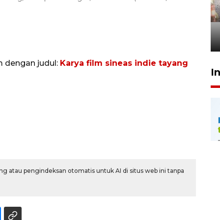
Pigai: Penangkapan begal
tetap kewenangan aparat
penegak hukum
29 Juli 2026 00:31
m dengan judul:
Karya film sineas indie tayang
I
g atau pengindeksan otomatis untuk AI di situs web ini tanpa