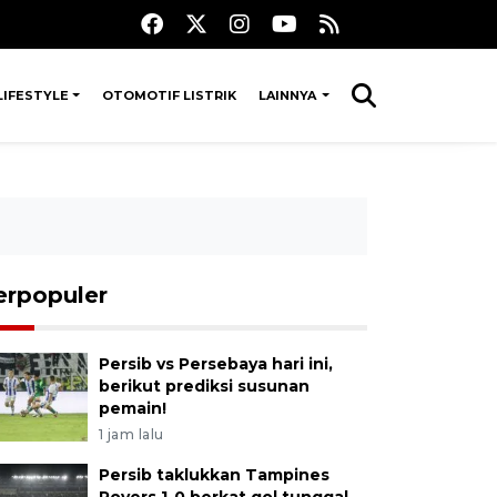
LIFESTYLE
OTOMOTIF LISTRIK
LAINNYA
erpopuler
Persib vs Persebaya hari ini,
berikut prediksi susunan
pemain!
1 jam lalu
Persib taklukkan Tampines