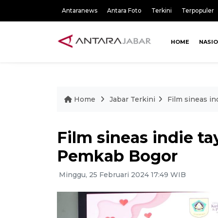
Antaranews
Antara Foto
Terkini
Terpopuler
HOME
NASI
Home
Jabar Terkini
Film sineas i
Film sineas indie t
Pemkab Bogor
Minggu, 25 Februari 2024 17:49 WIB