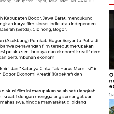
Cibinong, Kabupaten Bogor, Jawa Barat. (ANTARA/HO-
h Kabupaten Bogor, Jawa Barat, mendukung
ngkan karya film sineas indie atau independen
Daerah (Setda), Cibinong, Bogor.
 (Asekbang) Pemkab Bogor Suryanto Putra di
 bahwa penayangan film tersebut merupakan
si pelaku seni, budaya dan ekonomi kreatif demi
tkan pertumbuhan ekonomi.
hir" dan "Katanya Cinta Tak Harus Memiliki" ini
Bogor Ekonomi Kreatif (Kabekraf) dan
O
n
6
iskusi film ini merupakan salah satu langkah
1 j
 kreatif dengan menggalang semangat dan
r, mahasiswa, hingga masyarakat di bidang