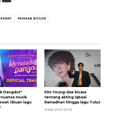
BEKRAF
PEMKAB BOGOR
Memberantas kejahatan
jalanan Jakarta
k Dangdut"
Kim Young-dae bicara
2026-08-05 18:00:00
 nuansa musik
tentang akting Iqbaal
lewat ribuan lagu
Ramadhan hingga lagu Tulus
d
13 Mei 2023 20:55