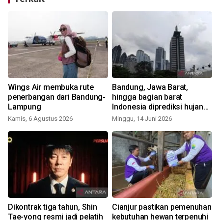
Wings Air membuka rute
Bandung, Jawa Barat,
penerbangan dari Bandung-
hingga bagian barat
Lampung
Indonesia diprediksi hujan
hari Minggu ini
Kamis, 6 Agustus 2026
Minggu, 14 Juni 2026
Dikontrak tiga tahun, Shin
Cianjur pastikan pemenuhan
Tae-yong resmi jadi pelatih
kebutuhan hewan terpenuhi