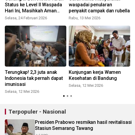
Status ke Level II Waspada
waspadai penularan
Hari Ini, Masihkah Aman
penyakit campak dan rubella
untuk Warga?
Selasa, 24 Februari 2026
Rabu, 13 Mei 2026
Terungkap! 2,3 juta anak
Kunjungan kerja Wamen
Indonesia tak pernah dapat
Kesehatan di Bandung
imunisasi
Selasa, 12 Mei 2026
Selasa, 12 Mei 2026
Terpopuler - Nasional
Presiden Prabowo resmikan hasil revitalisasi
Stasiun Semarang Tawang