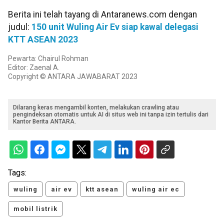
Berita ini telah tayang di Antaranews.com dengan
judul:
150 unit Wuling Air Ev siap kawal delegasi
KTT ASEAN 2023
Pewarta: Chairul Rohman
Editor: Zaenal A.
Copyright © ANTARA JAWABARAT 2023
Dilarang keras mengambil konten, melakukan crawling atau
pengindeksan otomatis untuk AI di situs web ini tanpa izin tertulis dari
Kantor Berita ANTARA.
Tags:
wuling
air ev
ktt asean
wuling air ec
mobil listrik