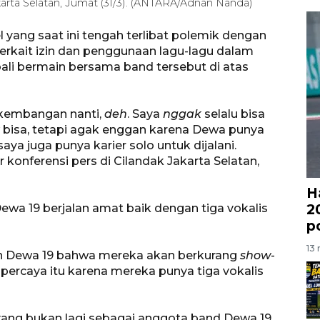
arta Selatan, Jumat (31/3). (ANTARA/Adnan Nanda)
yang saat ini tengah terlibat polemik dengan
kait izin dan penggunaan lagu-lagu dalam
li bermain bersama band tersebut di atas
erkembangan nanti,
deh
. Saya
nggak
selalu bisa
bisa, tetapi agak enggan karena Dewa punya
aya juga punya karier solo untuk dijalani.
konferensi pers di Cilandak Jakarta Selatan,
H
2
Dewa 19 berjalan amat baik dengan tiga vokalis
p
13 
gan Dewa 19 bahwa mereka akan berkurang
show
-
percaya itu karena mereka punya tiga vokalis
ni yang bukan lagi sebagai anggota band Dewa 19