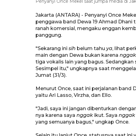
Penyanyi Once Mekel saat jumpa media di Jak
Jakarta (ANTARA) - Penyanyi Once Mekel 
penggawa band Dewa 19 Ahmad Dhani ter
ranah komersial, mengaku enggan kemba
panggung.
"Sekarang ini
sih
belum tahu
ya
, lihat p
main dengan Dewa bukan karena
nggak
tiga vokalis lain yang bagus. Sedangkan s
Sesimpel itu," ungkapnya saat menggelar 
Jumat (31/3).
Menurut Once, saat ini perjalanan band 
yaitu Ari Lasso, Virzha, dan Ello.
"Jadi, saya ini jangan dibenturkan den
nya karena saya
nggak
ikut. Saya
nggak
yang semuanya bagus," ungkap Once.
Selain itu lanjut Once, statusnya saat i