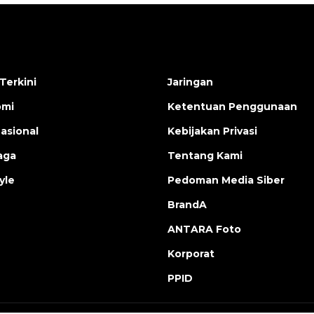
Terkini
Jaringan
omi
Ketentuan Penggunaan
nasional
Kebijakan Privasi
aga
Tentang Kami
yle
Pedoman Media Siber
BrandA
ANTARA Foto
Korporat
PPID