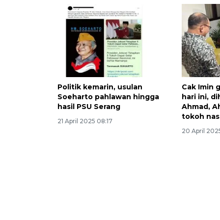
Politik kemarin, usulan
Cak Imin g
Soeharto pahlawan hingga
hari ini, d
hasil PSU Serang
Ahmad, A
tokoh nas
21 April 2025 08:17
20 April 202