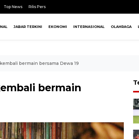
Top News
Rilis Pers
ONAL
JABAR TERKINI
EKONOMI
INTERNASIONAL
OLAHRAGA
 kembali bermain bersama Dewa 19
T
kembali bermain