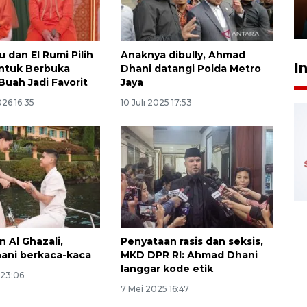
Presiden
29 Juli 2026 01:36
u dan El Rumi Pilih
Anaknya dibully, Ahmad
I
ntuk Berbuka
Dhani datangi Polda Metro
Buah Jadi Favorit
Jaya
026 16:35
10 Juli 2025 17:53
 Al Ghazali,
Penyataan rasis dan seksis,
ani berkaca-kaca
MKD DPR RI: Ahmad Dhani
langgar kode etik
 23:06
7 Mei 2025 16:47