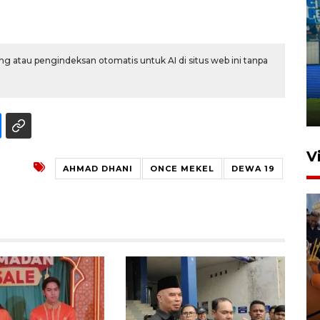
Penutupan latihan bela negara
g atau pengindeksan otomatis untuk AI di situs web ini tanpa
dan manajerial SPPI di
Balikpapan
31 Juli 2026 18:01
V
AHMAD DHANI
ONCE MEKEL
DEWA 19
Taklukkan DPMM FC, Persib
amankan tiket semifinal Piala