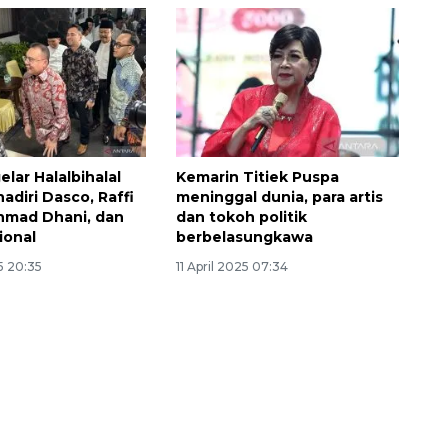
elar Halalbihalal
Kemarin Titiek Puspa
ihadiri Dasco, Raffi
meninggal dunia, para artis
hmad Dhani, dan
dan tokoh politik
ional
berbelasungkawa
160 ribu sambungan baru
5 20:35
11 April 2025 07:34
jaringan gas 2026
2026-08-07 18:00:00