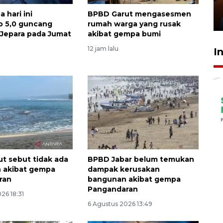
Presiden
 hari ini
BPBD Garut mengasesmen
29 Juli 2026 01:36
o 5,0 guncang
rumah warga yang rusak
t Jepara pada Jumat
akibat gempa bumi
12 jam lalu
I
t sebut tidak ada
BPBD Jabar belum temukan
 akibat gempa
dampak kerusakan
ran
bangunan akibat gempa
Pangandaran
26 18:31
6 Agustus 2026 13:49