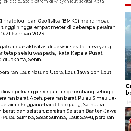
 akibat cuaca ekstrem di wilayah laut sekitar Kota
Klimatologi, dan Geofisika (BMKG) mengimbau
tinggi hingga empat meter di beberapa perairan
0-21 Februari 2023.
 dan beraktivitas di pesisir sekitar area yang
r tetap selalu waspada," kata Kepala Pusat
i Jakarta, Senin.
 perairan Laut Natuna Utara, Laut Jawa dan Laut
C
rjadinya peluang peningkatan gelombang setinggi
b
perairan barat Aceh, perairan barat Pulau Simeulue-
1 j
, perairan Enggano-barat Lampung, Samudra
n barat dan selatan, perairan Selatan Banten-Jawa
-Pulau Sumba, Selat Sumba, Laut Sawu, perairan