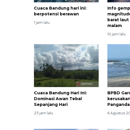
Cuaca Bandung hari ini:
Info gempa
berpotensi berawan
magnitud
barat lau
1 jam lalu
malam
10 jam lalu
Cuaca Bandung Hari Ini:
BPBD Garu
Dominasi Awan Tebal
kerusakan
Sepanjang Hari
Panganda
23 jam lalu
6 Agustus 20