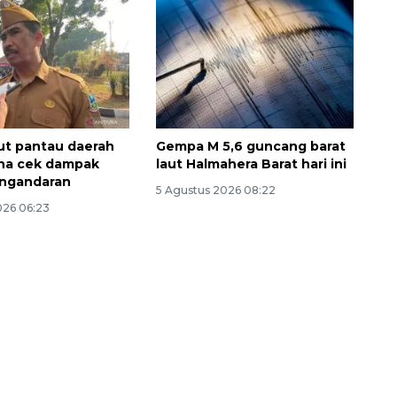
t pantau daerah
Gempa M 5,6 guncang barat
una cek dampak
laut Halmahera Barat hari ini
ngandaran
5 Agustus 2026 08:22
026 06:23
132 ribu keluarga graduasi dari
kemiskinan
2026-08-07 06:45:00