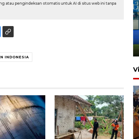
g atau pengindeksan otomatis untuk AI di situs web ini tanpa
Penutupan latihan bela negara
dan manajerial SPPI di
Balikpapan
31 Juli 2026 18:01
AN INDONESIA
V
Taklukkan DPMM FC, Persib
amankan tiket semifinal Piala