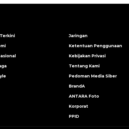
Terkini
Jaringan
omi
Ketentuan Penggunaan
nasional
Kebijakan Privasi
aga
Tentang Kami
yle
Pedoman Media Siber
BrandA
ANTARA Foto
Korporat
PPID