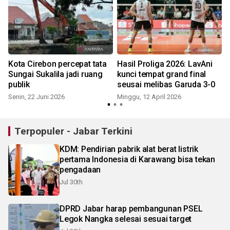
Kota Cirebon percepat tata
Hasil Proliga 2026: LavAni
Sungai Sukalila jadi ruang
kunci tempat grand final
publik
seusai melibas Garuda 3-0
Senin, 22 Juni 2026
Minggu, 12 April 2026
S
Terpopuler - Jabar Terkini
KDM: Pendirian pabrik alat berat listrik
pertama Indonesia di Karawang bisa tekan
pengadaan
Jul 30th
DPRD Jabar harap pembangunan PSEL
Legok Nangka selesai sesuai target