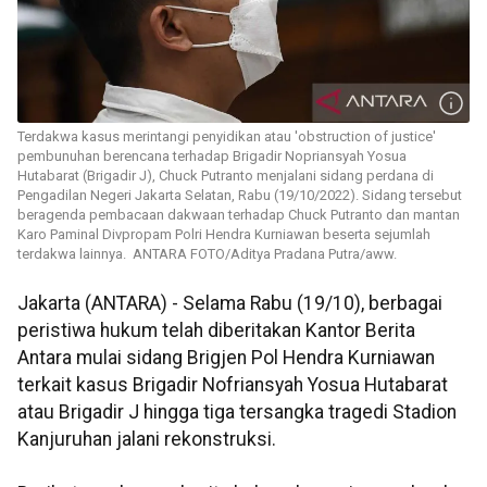
Terdakwa kasus merintangi penyidikan atau 'obstruction of justice'
pembunuhan berencana terhadap Brigadir Nopriansyah Yosua
Hutabarat (Brigadir J), Chuck Putranto menjalani sidang perdana di
Pengadilan Negeri Jakarta Selatan, Rabu (19/10/2022). Sidang tersebut
beragenda pembacaan dakwaan terhadap Chuck Putranto dan mantan
Karo Paminal Divpropam Polri Hendra Kurniawan beserta sejumlah
terdakwa lainnya. ANTARA FOTO/Aditya Pradana Putra/aww.
Jakarta (ANTARA) - Selama Rabu (19/10), berbagai
peristiwa hukum telah diberitakan Kantor Berita
Antara mulai sidang Brigjen Pol Hendra Kurniawan
terkait kasus Brigadir Nofriansyah Yosua Hutabarat
atau Brigadir J hingga tiga tersangka tragedi Stadion
Kanjuruhan jalani rekonstruksi.