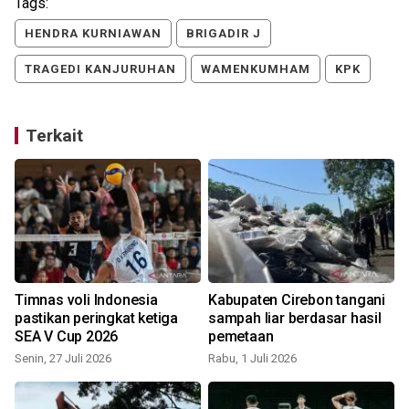
Tags:
HENDRA KURNIAWAN
BRIGADIR J
TRAGEDI KANJURUHAN
WAMENKUMHAM
KPK
Terkait
:
Timnas voli Indonesia
Kabupaten Cirebon tangani
t
pastikan peringkat ketiga
sampah liar berdasar hasil
SEA V Cup 2026
pemetaan
Senin, 27 Juli 2026
Rabu, 1 Juli 2026
S