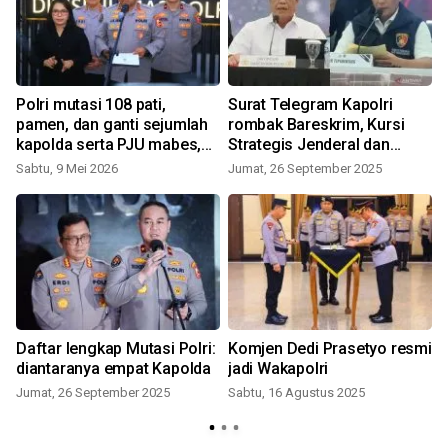
Polri mutasi 108 pati,
Surat Telegram Kapolri
r
pamen, dan ganti sejumlah
rombak Bareskrim, Kursi
kapolda serta PJU mabes,
Strategis Jenderal dan
ada apa?
Kombes Berpindah
Sabtu, 9 Mei 2026
Jumat, 26 September 2025
Daftar lengkap Mutasi Polri:
Komjen Dedi Prasetyo resmi
diantaranya empat Kapolda
jadi Wakapolri
Jumat, 26 September 2025
Sabtu, 16 Agustus 2025