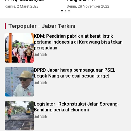
pendidikan dan kesehatan
Kamis, 2 Maret 2023
Senin, 28 November 2022
untuk 2024
Terpopuler - Jabar Terkini
KDM: Pendirian pabrik alat berat listrik
pertama Indonesia di Karawang bisa tekan
pengadaan
Jul 30th
DPRD Jabar harap pembangunan PSEL
Legok Nangka selesai sesuai target
Jul 30th
Legislator : Rekonstruksi Jalan Soreang-
Bandung perkuat ekonomi
Jul 30th