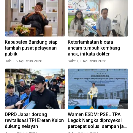
Kabupaten Bandung siap
Keterlambatan bicara
tambah pusat pelayanan
ancam tumbuh kembang
publik
anak, ini kata dokter
Rabu, 5 Agustus 2026
Sabtu, 1 Agustus 2026
S
DPRD Jabar dorong
Wamen ESDM: PSEL TPA
revitalisasi TPI Eretan Kulon
Legok Nangka diproyeksi
dukung nelayan
percepat solusi sampah jadi
J
energi