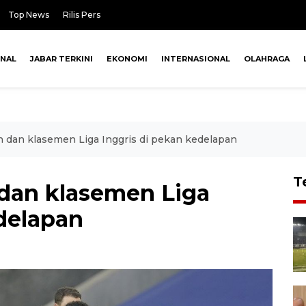
Top News
Rilis Pers
ONAL
JABAR TERKINI
EKONOMI
INTERNASIONAL
OLAHRAGA
n dan klasemen Liga Inggris di pekan kedelapan
T
 dan klasemen Liga
edelapan