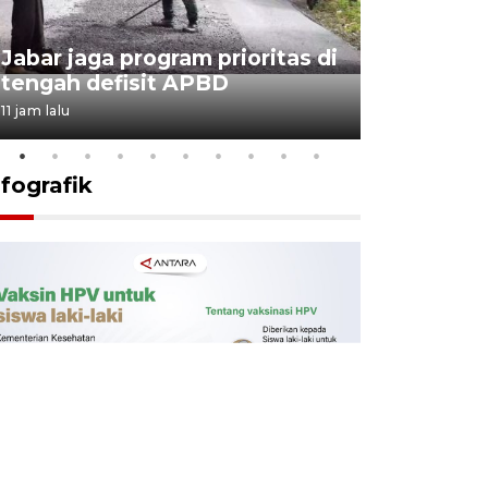
KSP past
Jabar jaga program prioritas di
Sekolah 
tengah defisit APBD
dimulai
11 jam lalu
11 jam lalu
nfografik