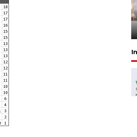
Pigai: Penangkapan begal
tetap kewenangan aparat
penegak hukum
29 Juli 2026 00:31
I