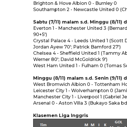
Brighton & Hove Albion 0 - Burnley 0
Southampton 2 - Newcastle United 0 (Ch
Sabtu (7/11) malam s.d. Minggu (8/11) d
Everton 1 - Manchester United 3 (Bernard 
90+5')
Crystal Palace 4 - Leeds United 1 (Scott D
Jordan Ayew 70'; Patrick Bamford 27')
Chelsea 4 - Sheffield United 1 (Tammy Abr
Werner 80'; David McGoldrick 9')
West Ham United 1 - Fulham 0 (Tomas S
Minggu (8/11) malam s.d. Senin (9/11) d
West Bromwich Albion 0 - Tottenham Hot
Leicester City 1 - Wolverhampton 0 (Jami
Manchester City 1 - Liverpool 1 (Gabriel 
Arsenal 0 - Aston Villa 3 (Bukayo Saka bd-2
Klasemen Liga Inggris