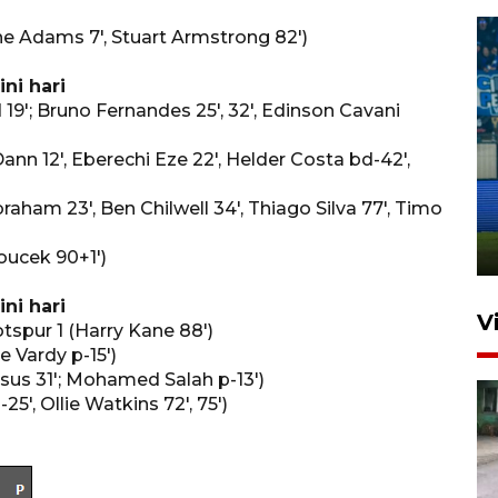
e Adams 7', Stuart Armstrong 82')
ini hari
19'; Bruno Fernandes 25', 32', Edinson Cavani
ann 12', Eberechi Eze 22', Helder Costa bd-42',
Penutupan latihan bela negara
dan manajerial SPPI di
aham 23', Ben Chilwell 34', Thiago Silva 77', Timo
Balikpapan
31 Juli 2026 18:01
oucek 90+1')
ini hari
V
spur 1 (Harry Kane 88')
e Vardy p-15')
Jesus 31'; Mohamed Salah p-13')
5', Ollie Watkins 72', 75')