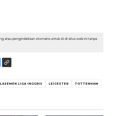
g atau pengindeksan otomatis untuk AI di situs web ini tanpa
LASEMEN LIGA INGGRIS
LEICESTER
TOTTENHAM
Waspadai penyakit saat
musim kemarau
2026-08-05 12:00:00