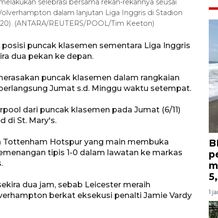
 melakukan selebrasi bersama rekan-rekannya seusai
lverhampton dalam lanjutan Liga Inggris di Stadion
11/2020). (ANTARA/REUTERS/POOL/Tim Keeton)
h posisi puncak klasemen sementara Liga Inggris
ira dua pekan ke depan.
 merasakan puncak klasemen dalam rangkaian
 berlangsung Jumat s.d. Minggu waktu setempat.
pool dari puncak klasemen pada Jumat (6/11)
 di St. Mary's.
leh Tottenham Hotspur yang main membuka
B
kemenangan tipis 1-0 dalam lawatan ke markas
p
.
m
5
kira dua jam, sebab Leicester meraih
1 j
verhampton berkat eksekusi penalti Jamie Vardy