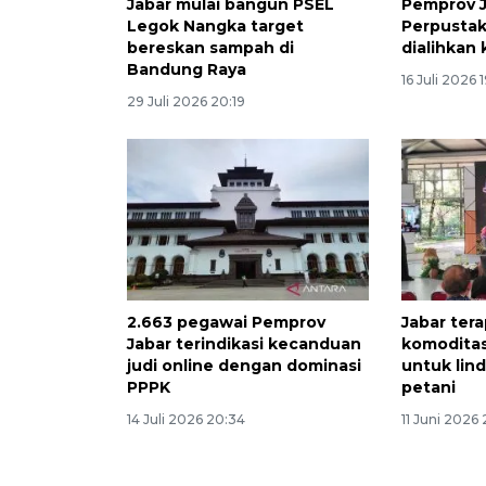
Jabar mulai bangun PSEL
Pemprov J
Legok Nangka target
Perpustak
bereskan sampah di
dialihkan 
Bandung Raya
16 Juli 2026 
29 Juli 2026 20:19
2.663 pegawai Pemprov
Jabar ter
Jabar terindikasi kecanduan
komoditas
judi online dengan dominasi
untuk lin
PPPK
petani
14 Juli 2026 20:34
11 Juni 2026