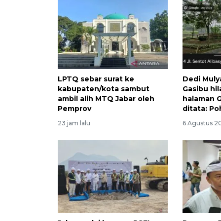
LPTQ sebar surat ke
Dedi Muly
kabupaten/kota sambut
Gasibu hi
ambil alih MTQ Jabar oleh
halaman 
Pemprov
ditata: P
23 jam lalu
6 Agustus 2