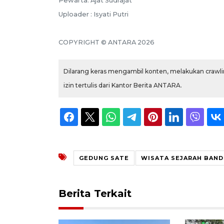
Pewarta: Ajat Sudrajat
Uploader : Isyati Putri
COPYRIGHT © ANTARA 2026
Dilarang keras mengambil konten, melakukan crawlin
izin tertulis dari Kantor Berita ANTARA.
GEDUNG SATE
WISATA SEJARAH BAN
Berita Terkait