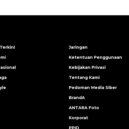
Terkini
Jaringan
omi
Ketentuan Penggunaan
nasional
Kebijakan Privasi
aga
Tentang Kami
yle
Pedoman Media Siber
BrandA
ANTARA Foto
Korporat
PPID