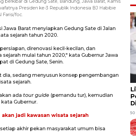
ng berkibar di Gedung Sate, Bandung, Jawa Barat, Kamis
s wafatnya Presiden ke-3 Republik Indonesia BJ Habibie
Farisi/foc.
i Jawa Barat menyiapkan Gedung Sate di Jalan
ata sejarah tahun 2020.
ersiapan, direnovasi kecil-kecilan, dan
sejarah mulai tahun 2020," kata Gubernur Jawa
at di Gedung Sate, Senin.
rut dia, sedang menyusun konsep pengembangan
sata sejarah.
L
i akan ada
tour guide
(pemandu tur), kemudian
P
 kata Gubernur.
D
50 
akan jadi kawasan wisata sejarah
, setiap akhir pekan masyarakat umum bisa