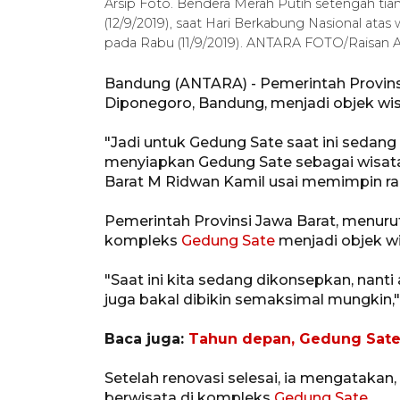
Arsip Foto. Bendera Merah Putih setengah tia
(12/9/2019), saat Hari Berkabung Nasional ata
pada Rabu (11/9/2019). ANTARA FOTO/Raisan Al 
Bandung (ANTARA) - Pemerintah Provins
Diponegoro, Bandung, menjadi objek wis
"Jadi untuk Gedung Sate saat ini sedang p
menyiapkan Gedung Sate sebagai wisata 
Barat M Ridwan Kamil usai memimpin rap
Pemerintah Provinsi Jawa Barat, menu
kompleks
Gedung Sate
menjadi objek wi
"Saat ini kita sedang dikonsepkan, nant
juga bakal dibikin semaksimal mungkin,"
Baca juga:
Tahun depan, Gedung Sate 
Setelah renovasi selesai, ia mengatakan
berwisata di kompleks
Gedung Sate
.