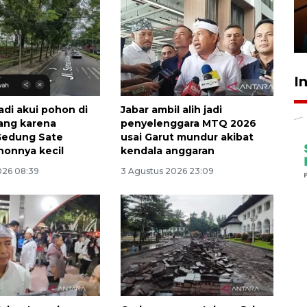
amankan tiket semifinal Piala
Presiden
29 Juli 2026 01:36
I
adi akui pohon di
Jabar ambil alih jadi
lang karena
penyelenggara MTQ 2026
Gedung Sate
usai Garut mundur akibat
ohonnya kecil
kendala anggaran
026 08:39
3 Agustus 2026 23:09