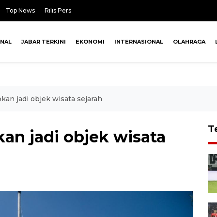
Top News
Rilis Pers
ONAL
JABAR TERKINI
EKONOMI
INTERNASIONAL
OLAHRAGA
kan jadi objek wisata sejarah
T
an jadi objek wisata