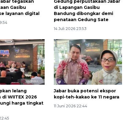
abar tegaskan
Gedung perpustakaan Jabar
aan Gasibu
di Lapangan Gasibu
ke layanan digital
Bandung dibongkar demi
penataan Gedung Sate
19:54
14 Juli 2026 23:53
apkan lelang
Jabar buka potensi ekspor
Awas penipuan berbasis AI
 di WIITEX 2026
kopi-teh-kakao ke 11 negara
dungi harga tingkat
2026-08-07 13:45:00
11 Juni 2026 22:44
 22:45