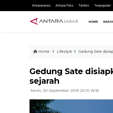
Antaranews
Antara Foto
Terkini
Terpopuler
HOME
NASI
Home
Lifestyle
Gedung Sate disiap
Gedung Sate disiapk
sejarah
Senin, 30 September 2019 20:10 WIB