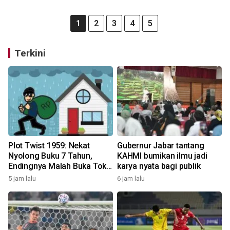
1
2
3
4
5
Terkini
Plot Twist 1959: Nekat
Gubernur Jabar tantang
Nyolong Buku 7 Tahun,
KAHMI bumikan ilmu jadi
Endingnya Malah Buka Toko
karya nyata bagi publik
Saingan!
5 jam lalu
6 jam lalu